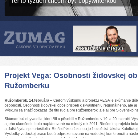
Tento týždeň chcem byť copywriterkou
Projekt Vega: Osobnosti židovskej ob
Ružomberku
Ružomberok, 14.februára ‒
Cieľom výskumu a projektu VEGA je skúmanie dôl
osobností. Osobnosti židovskej obce prispeli k skvalitneniu regionálneho, ale a
Výskum sa snaží dokázať, že títo ľudia pre Ružomberok ,ale aj pre Slovensko n
Skúmaní sú obyvatelia, ktorí žili a pôsobili v Ružomberku v 19. a 20. storočí. V
a jeho ukončenie bolo naplánované na minulý rok 2011. Riešením projektu bol
a ďalší štyria spoluriešitelia. Riešiteľskou fakultou je filozofická fakulta Katolíc
Výsledky vedeckej práce budú odprezentované na vedeckej konferencii a násle