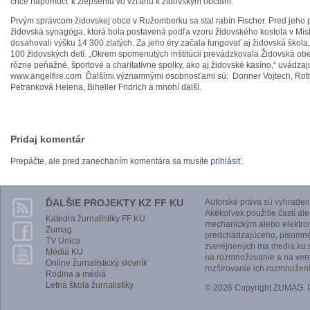
chce napomôcť k zlepšeniu vo vzťahu k židovským obciam.
Prvým správcom židovskej obce v Ružomberku sa stal rabín Fischer. Pred jeh
židovská synagóga, ktorá bola postavená podľa vzoru židovského kostola v Mis
dosahovali výšku 14 300 zlatých. Za jeho éry začala fungovať aj židovská škola
100 židovských detí. „Okrem spomenutých inštitúcii prevádzkovala Židovská obe
rôzne peňažné, športové a charitatívne spolky, ako aj židovské kasíno,“ uvádzaj
www.angelfire.com Ďalšími významnými osobnosťami sú: Donner Vojtech, Roth 
Petranková Helena, Biheller Fridrich a mnohí ďalší.
Pridaj komentár
Prepáčte, ale pred zanechaním komentára sa musíte
prihlásiť
.
ĎALŠIE PROJEKTY KZ FF KU
Autorské práva sú vyhraden
Akékoľvek použitie častí al
Katedra žurnalistiky FF KU
mechanickým alebo elektro
Zumag
predchádzajúceho, písomnéh
TV Unica
zverejnených ma media.ku.s
Médiá KU
na rozmnožovanie a na vere
Online žurnalistický slovník
rozširovanie ich rozmnoženi
Rodina a médiá
Letná škola žurnalistiky
© 2026 Copyright ZUMAG.