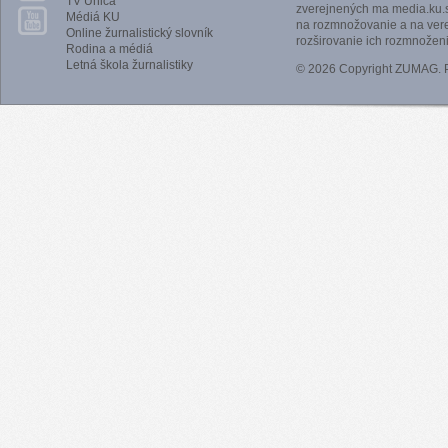
TV Unica
zverejnených ma media.ku.s
Médiá KU
na rozmnožovanie a na vere
Online žurnalistický slovník
rozširovanie ich rozmnoženi
Rodina a médiá
Letná škola žurnalistiky
© 2026 Copyright ZUMAG.