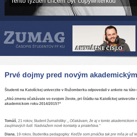
Tento týždeň chcem byť copywriterkou
Prvé dojmy pred novým akademický
Študenti na Katolíckej univerzite v Ružomberku odpovedali v ankete na túto 
„Akú zmenu očakávate vo svojom živote, pri štúdiu na Katolíckej univerzit
akademickom roku 2014/2015?“
T
omáš
, 21 rokov, študent žurnalistiky:
„ Očakávam, že aj v tomto akademickom 
zaujímavých ľudí. Nadviažem nové kontakty a priateľstva.“
Diana
, 19 rokov, študentka pedagogiky:
Keďže som prváčka tak pre mňa je už l