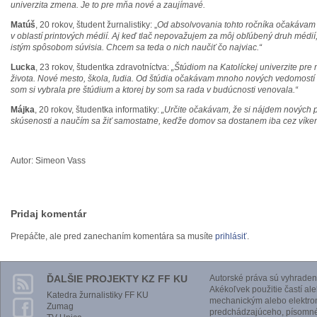
univerzita zmena. Je to pre mňa nové a zaujímavé.
Matúš
, 20 rokov, študent žurnalistiky: „
Od absolvovania tohto ročníka očakávam 
v oblastí printových médií. Aj keď tlač nepovažujem za môj obľúbený druh médií
istým spôsobom súvisia. Chcem sa teda o nich naučiť čo najviac.“
Lucka
, 23 rokov, študentka zdravotníctva:
„Štúdiom na Katolíckej univerzite pr
života. Nové mesto, škola, ľudia. Od štúdia očakávam mnoho nových vedomostí a 
som si vybrala pre štúdium a ktorej by som sa rada v budúcnosti venovala.“
Májka
, 20 rokov, študentka informatiky:
„Určite očakávam, že si nájdem nových p
skúsenosti a naučím sa žiť samostatne, keďže domov sa dostanem iba cez víken
Autor: Simeon Vass
Pridaj komentár
Prepáčte, ale pred zanechaním komentára sa musíte
prihlásiť
.
ĎALŠIE PROJEKTY KZ FF KU
Autorské práva sú vyhraden
Akékoľvek použitie častí al
Katedra žurnalistiky FF KU
mechanickým alebo elektro
Zumag
predchádzajúceho, písomnéh