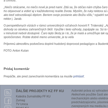
a činnosť.
„Niečo strácame, no niečo nové je pred nami. Zdá sa, že občas nám chýba čaro
ho objavovať a vidieť aj v každodennej realite života. Myslím, že ruky rektora sú
ako keď odovzdávajú diplom. Beriem svoje poslanie ako Božiu vôľu,“
vyjadril s
rektor j. Jarab.
O perspektívnych víziách v rámci univerzitných vzťahoch hovoril F. Trstenský:
„A
dohody so stovkou zahraničných škôl. Využite i tieto výhody, zapájajte sa. Sú to v
v minulosti neboli dostupné. Čaro tejto školy je i to, že je malá a umožňuje tak v
spoločenstvo. Robte dobré meno univerzite, je tu veľa
Príjemnú atmosféru podvečera doplnil hudobný doprovod pedagógov a študent
FOTO: Anton Kulan
Pridaj komentár
Prepáčte, ale pred zanechaním komentára sa musíte
prihlásiť
.
ĎALŠIE PROJEKTY KZ FF KU
Autorské práva sú vyhraden
Akékoľvek použitie častí al
Katedra žurnalistiky FF KU
mechanickým alebo elektro
Zumag
predchádzajúceho, písomnéh
TV Unica
zverejnených ma media.ku.s