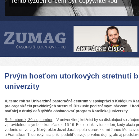
Tento týždeň chcem byť copywriterkou
Prvým hosťom utorkových stretnutí b
univerzity
Aj tento rok sa Univerzitné pastoračné centrum v spolupráci s Kolégium Kato
pre organizáciu pravidelných stretnutí. Diskusie pod známym názvom „Utor
naďalej v druhý deň týždňa obohacovať program Katolíckej univerzity.
Ružomberok, 30. september
– V univerzitnej knižnici by sa diskutujúci so záu
v pravidelnom symbolickom čase o 16:16. Bolo to tak i v tento deň, kedy akcia pri
vedenie univerzity. Nový rektor Jozef Jarab spolu s prorektormi Janou Moricov
a Františkom Trstenským sa prišli podeliť o svoje prvotné dojmy, ale aj predstav