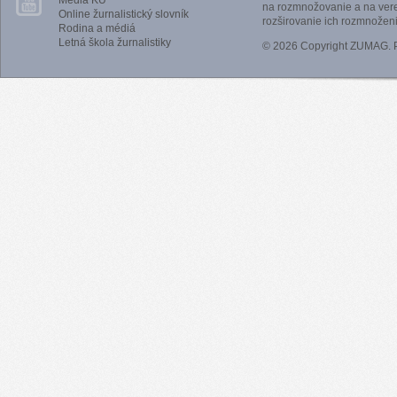
Médiá KU
na rozmnožovanie a na vere
Online žurnalistický slovník
rozširovanie ich rozmnoženi
Rodina a médiá
Letná škola žurnalistiky
© 2026 Copyright ZUMAG.