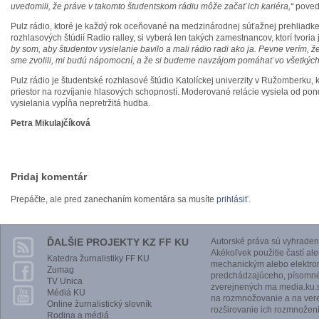
uvedomili, že práve v takomto študentskom rádiu môže začať ich kariéra,“
poveda
Pulz rádio, ktoré je každý rok oceňované na medzinárodnej súťažnej prehliadke
rozhlasových štúdií Radio ralley, si vyberá len takých zamestnancov, ktorí tvoria 
by som, aby študentov vysielanie bavilo a mali rádio radi ako ja. Pevne verím, že
sme zvolili, mi budú nápomocní, a že si budeme navzájom pomáhať vo všetkých
Pulz rádio je študentské rozhlasové štúdio Katolíckej univerzity v Ružomberku, 
priestor na rozvíjanie hlasových schopností. Moderované relácie vysiela od pon
vysielania vypĺňa nepretržitá hudba.
Petra Mikulajčíková
Pridaj komentár
Prepáčte, ale pred zanechaním komentára sa musíte
prihlásiť
.
ĎALŠIE PROJEKTY KZ FF KU
Autorské práva sú vyhraden
Akékoľvek použitie častí al
Katedra žurnalistiky FF KU
mechanickým alebo elektro
Zumag
predchádzajúceho, písomnéh
TV Unica
zverejnených ma media.ku.s
Médiá KU
na rozmnožovanie a na vere
Online žurnalistický slovník
rozširovanie ich rozmnoženi
Rodina a médiá