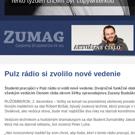
Tento týždeň chcem byť copywriterkou
Pulz rádio si zvolilo nové vedenie
Študenti pracujúci
v Pulz rádiu si volili nové vedenie. Dvojročné funkčné ob
všetkým
vedúcim členom rádia okrem šéfky spravodajstva Zuzany Budzáko
RUŽOMBEROK, 2. decembra – Voľby sa konali na pravidelnej utorkovej porade 
Novým riaditeľom sa stal Róbert Brišák, bývalý zvukový technik, ktorý pracuje v 
Siváková, ako vedúca slova, bude mať najbližšie dva roky na starosti koordino
Vedúcim technikom a hudobným dramaturgom sa stal študent žurnalistiky Jakub
ktorý má na starosti reklamu, bol zvolený Peter Luha.
„
Ako novozvolený riaditeľ by som chcel, aby ľudia, ktorí v tomto rádiu pracujú, br