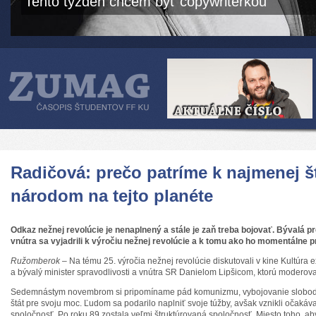
Tento týždeň chcem byť copywriterkou
Radičová: prečo patríme k najmenej 
národom na tejto planéte
Odkaz nežnej revolúcie je nenaplnený a stále je zaň treba bojovať. Bývalá 
vnútra sa vyjadrili k výročiu nežnej revolúcie a k tomu ako ho momentálne 
Ružomberok
– Na tému 25. výročia nežnej revolúcie diskutovali v kine Kultúra
a bývalý minister spravodlivosti a vnútra SR Danielom Lipšicom, ktorú moderova
Sedemnástym novembrom si pripomíname pád komunizmu, vybojovanie slobody voč
štát pre svoju moc. Ľudom sa podarilo naplniť svoje túžby, avšak vznikli očaká
spoločnosť. Po roku 89 zostala veľmi štruktúrovaná spoločnosť. Miesto toho, ab