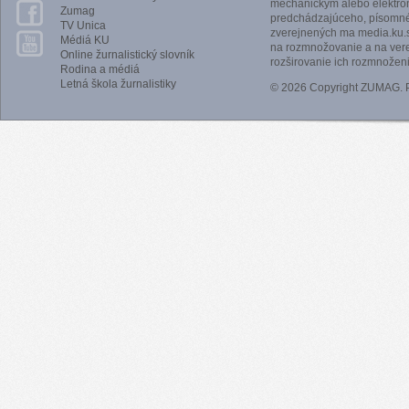
mechanickým alebo elektro
Zumag
predchádzajúceho, písomnéh
TV Unica
zverejnených ma media.ku.s
Médiá KU
na rozmnožovanie a na vere
Online žurnalistický slovník
rozširovanie ich rozmnoženi
Rodina a médiá
Letná škola žurnalistiky
© 2026 Copyright ZUMAG.