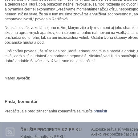
a demokracia, ktorá bola odkazom nežnej revolúcie, sa moc rozdelila do dvoch
a pyramída čiernej ekonomiky. „Prežívame momentálne ťažkú krízu, nespokojnos
nemení nič na fakte, že sa o tom musíme zhovárať a využívať zodpovednosť, a
nespravodlivosti,“ povedala Radičová.
Neustále sa človeku láme jeho režim, ktorým žije a tým sa mení aj jeho charakter
skupina agresívnych apatikov, ktorí sú permanentne nahnevaní na všetkých a n
prichádza do tuhého, tak sa ani nezúčastnia volieb. Ostatní tvoria skupiny otvor
občianske hnutia a pod.
Lipšic však povedal, že sú to udalosti, ktoré jednoducho musia nastať a dodal: „
taká, ktorá si túto udalosť ani poriadne nepamätá. Niektoré veci ľudia považuj
dobré obdobie Slováci nezažívali, sme na tom lepšie.“
Marek Javorčík
Pridaj komentár
Prepáčte, ale pred zanechaním komentára sa musíte
prihlásiť
.
ĎALŠIE PROJEKTY KZ FF KU
Autorské práva sú vyhraden
Akékoľvek použitie častí al
Katedra žurnalistiky FF KU