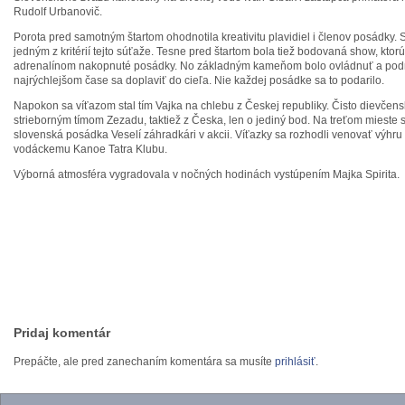
Rudolf Urbanovič.
Porota pred samotným štartom ohodnotila kreativitu plavidiel i členov posádky. 
jedným z kritérií tejto súťaže. Tesne pred štartom bola tiež bodovaná show, kto
adrenalínom nakopnuté posádky. No základným kameňom bolo ovládnuť a podma
najrýchlejšom čase sa doplaviť do cieľa. Nie každej posádke sa to podarilo.
Napokon sa víťazom stal tím Vajka na chlebu z Českej republiky. Čisto dievčen
strieborným tímom Zezadu, taktiež z Česka, len o jediný bod. Na treťom mieste s
slovenská posádka Veselí záhradkári v akcii. Víťazky sa rozhodli venovať výh
vodáckemu Kanoe Tatra Klubu.
Výborná atmosféra vygradovala v nočných hodinách vystúpením Majka Spirita.
Michaela Šu
foto: redbul
Pridaj komentár
Prepáčte, ale pred zanechaním komentára sa musíte
prihlásiť
.