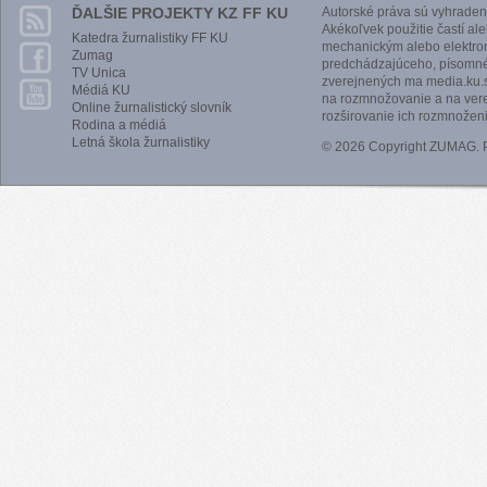
ĎALŠIE PROJEKTY KZ FF KU
Autorské práva sú vyhraden
Akékoľvek použitie častí al
Katedra žurnalistiky FF KU
mechanickým alebo elektro
Zumag
predchádzajúceho, písomnéh
TV Unica
zverejnených ma media.ku.s
Médiá KU
na rozmnožovanie a na vere
Online žurnalistický slovník
rozširovanie ich rozmnoženi
Rodina a médiá
Letná škola žurnalistiky
© 2026 Copyright ZUMAG.