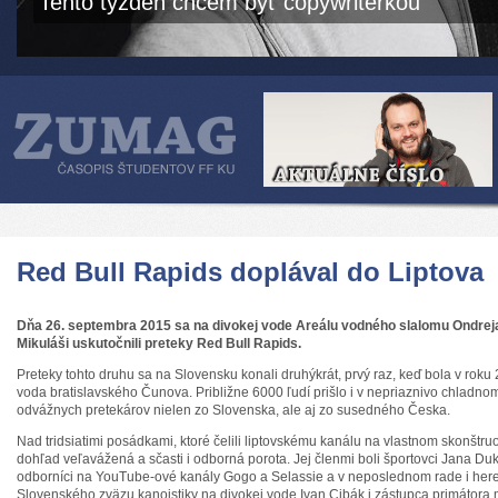
Tento týždeň chcem byť copywriterkou
Red Bull Rapids doplával do Liptova
Dňa 26. septembra 2015 sa na divokej vode Areálu vodného slalomu Ondrej
Mikuláši uskutočnili preteky Red Bull Rapids.
Preteky tohto druhu sa na Slovensku konali druhýkrát, prvý raz, keď bola v rok
voda bratislavského Čunova. Približne 6000 ľudí prišlo i v nepriaznivo chladn
odvážnych pretekárov nielen zo Slovenska, ale aj zo susedného Česka.
Nad tridsiatimi posádkami, ktoré čelili liptovskému kanálu na vlastnom skonštr
dohľad veľavážená a sčasti i odborná porota. Jej členmi boli športovci Jana D
odborníci na YouTube-ové kanály Gogo a Selassie a v neposlednom rade i here
Slovenského zväzu kanoistiky na divokej vode Ivan Cibák i zástupca primátora m