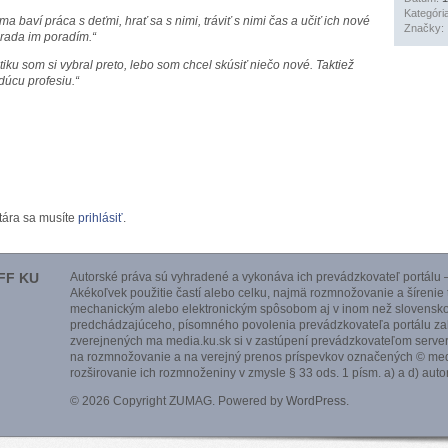
Kategóri
ma baví práca s deťmi, hrať sa s nimi, tráviť s nimi čas a učiť ich nové
Značky:
 rada im poradím.“
tiku som si vybral preto, lebo som chcel skúsiť niečo nové. Taktiež
dúcu profesiu.“
tára sa musíte
prihlásiť
.
FF KU
Autorské práva sú vyhradené a vykonáva ich prevádzkovateľ portálu –
Akékoľvek použitie častí alebo celku, najmä rozmnožovanie a šírenie
mechanickým alebo elektronickým spôsobom aj v inom než slovensko
predchádzajúceho, písomného povolenia prevádzkovateľa portálu zak
zverejnených ma media.ku.sk si v zastúpení prevádzkovateľom serve
na rozmnožovanie a na verejný prenos príspevkov označených © medi
rozširovanie ich rozmnoženiny v zmysle § 33 ods. 1 písm. a) a d) aut
© 2026 Copyright ZUMAG. Powered by
WordPress
.