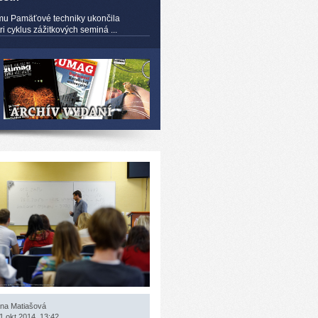
mu Pamäťové techniky ukončila
 cyklus zážitkových seminá ...
na Matiašová
1 okt 2014, 13:42