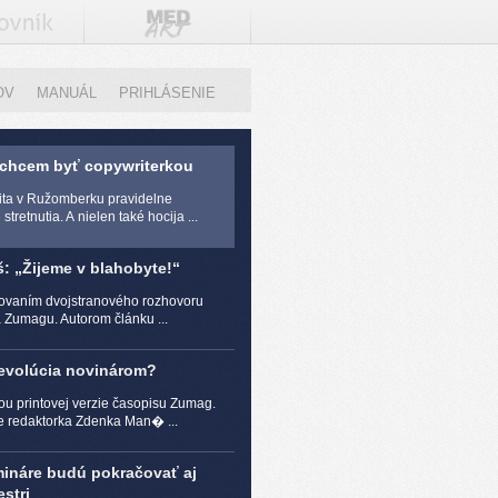
OV
MANUÁL
PRIHLÁSENIE
 chcem byť copywriterkou
zita v Ružomberku pravidelne
stretnutia. A nielen také hocija ...
š: „Žijeme v blahobyte!“
čovaním dvojstranového rozhovoru
a Zumagu. Autorom článku ...
revolúcia novinárom?
ou printovej verzie časopisu Zumag.
e redaktorka Zdenka Man� ...
mináre budú pokračovať aj
stri