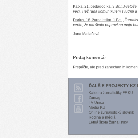
Katka, 21, pedagogika, 3.Bc.:
„Pretože 
veci. Tiež rada komunikujem s ľuďmi a
Darius, 18, žurnalistika, 1.Bc.:
„Žurnalis
verím, že ma škola pripraví na moju bu
Jana
Matiašová
Pridaj komentár
Prepáčte, ale pred zanechaním komen
ĎALŠIE PROJEKTY KZ 
Katedra žurnalistiky FF KU
Zumag
TV Unica
Médiá KU
Online žurnalistický slovník
Rodina a médiá
Letná škola žurnalistiky