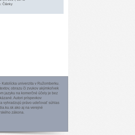
a:
Články
 Katolícka univerzita v Ružomberku.
 textov, obrazu či zvukov akýmkoľvek
m jazyku na komerčné účely je bez
ázané. Autori príspevkov
ra vyhradzujú právo udeľovať súhlas
a.ku.sk ako aj na verejné
orského zákona.