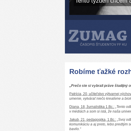
Tento týždeň chcem b
Robíme ťažké roz
„Prečo ste si vybrali práve študijný 
Patrícia, 20, učiteľstvo výtvarnej výchov
umenie, vytvárať niečo kreatívne a biol
Diana, 18, žurnalistika 1.Bc.:
„Tento od
v médiách a som si istá, že naša univer
Jakub, 21, pedagogika, 1.Bc.:
„Svoj od
komunikáciu a aj preto, lebo predtým s
bavilo.“