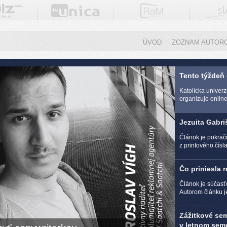
ÚVOD
ZOZNAM AUTOR
Tento týždeň
Katolícka univer
organizuje online 
Jezuita Gabri
Článok je pokra
z printového čísl
Čo priniesla 
Článok je súčasť
Autorom článku j
Zážitkové se
v letnom seme