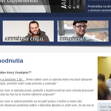
yť copywriterkou
Prednáška na té
v zimnom semestri
hodnutia
odbor ktorý študujete?“
y a biológie 1.Bc.:
„Tento odbor som si vybrala lebo ma baví výtvarné
ógia, pretože mám rada prírodu a zvieratá.“
bor som si vybrala preto, pretože v budúcnosti by som chcela pracovať
zita by ma na to mohla výborne pripraviť.“
bor som si vybral pretože sa mi páči práca s ľuďmi a mám rád
om študoval podobný odbor v Banskej Bystrici a zistil som, že by ma to
Autor:
Ja
Dátum:
1