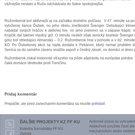
vážnejšie nestalo a Ruža odchádzala do šatne spokojnejšia.
Ružomberok bol aktívnejší aj na začiatku druhého polčasu. V 47. minúte sa po
vyloženej šance Ďubek, no jeho strelu zneškodnil Švenger. Debutujúci tréne
nabádal svojich hráčov k aktívnej hre, no jeho zverenci sa v zápase trápili. 
Krajčík dal takmer vlastný gól. O minútu neskôr však senický brankár Švenger 
gólu bol striedajúci Almanský – 0:2. Ružomberok hral v pohode a v 82. minúte
KO. Po Ďubekovej akcii sa lopta dostala k Pekárovi, ktorý nemal problém do
Senica sa do samého záveru snažila aspoň o čestný zásah, no domáci si dnes 
Ružomberok získal historické víťazstvo na pôde ašpiranta na európske poháre.
čaká domáce stretnutie proti Trenčínu.
Pridaj komentár
Prepáčte, ale pred zanechaním komentára sa musíte
prihlásiť
.
ĎALŠIE PROJEKTY KZ FF KU
Autorské práva sú vyhraden
Akékoľvek použitie častí al
Katedra žurnalistiky FF KU
mechanickým alebo elektro
Zumag