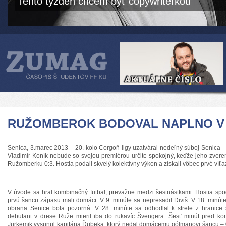
Tento týždeň chcem byť copywriterkou
RUŽOMBEROK BODOVAL NAPLNO V 
Senica, 3.marec 2013 – 20. kolo Corgoň ligy uzatváral nedeľný súboj Senica
Vladimír Koník nebude so svojou premiérou určite spokojný, keďže jeho zveren
Ružomberku 0:3. Hostia podali skvelý kolektívny výkon a získali vôbec prvé víťa
V úvode sa hral kombinačný futbal, prevažne medzi šestnástkami. Hostia spod
prvú šancu zápasu mali domáci. V 9. minúte sa nepresadil Diviš. V 18. minúte
obrana Senice bola pozorná. V 28. minúte sa odhodlal k strele z hranice
debutant v drese Ruže mieril iba do rukavíc Švengera. Šesť minút pred k
Jurkemik vysunul kapitána Ďubeka, ktorý nedal domácemu gólmanovi šancu – 0