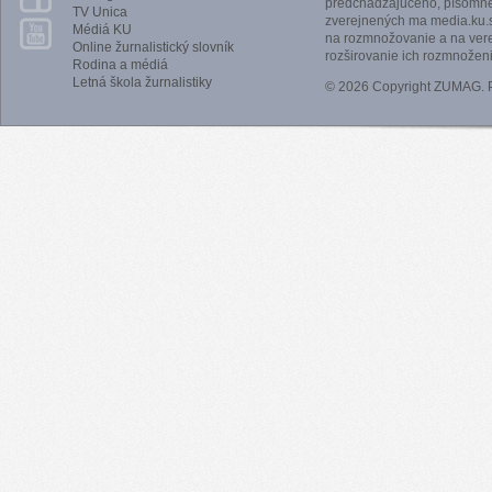
predchádzajúceho, písomnéh
TV Unica
zverejnených ma media.ku.s
Médiá KU
na rozmnožovanie a na vere
Online žurnalistický slovník
rozširovanie ich rozmnoženi
Rodina a médiá
Letná škola žurnalistiky
© 2026 Copyright ZUMAG.