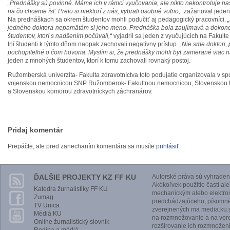
„Prednášky sú povinné. Máme ich v rámci vyučovania, ale nikto nekontroluje na
na čo chceme ísť. Preto si niektorí z nás, vybrali osobné voľno,“
zažartoval jeden
Na prednáškach sa okrem študentov mohli podučiť aj pedagogický pracovníci.
jedného doktora-nepamätám si jeho meno. Prednáška bola zaujímavá a dokon
študentov, ktorí s nadšením počúvali,“
vyjadril sa jeden z vyučujúcich na Fakulte
Iní študenti k týmto dňom naopak zachovali negatívny prístup.
„Nie sme doktori, 
pochopiteľné o čom hovoria. Myslím si, že prednášky mohli byť zamerané viac n
jeden z mnohých študentov, ktorí k tomu zachovali rovnaký postoj.
Ružomberská univerzita- Fakulta zdravotníctva toto podujatie organizovala v sp
vojenskou nemocnicou SNP Ružomberok- Fakultnou nemocnicou, Slovenskou 
a Slovenskou komorou zdravotníckych záchranárov.
Pridaj komentár
Prepáčte, ale pred zanechaním komentára sa musíte
prihlásiť
.
ĎALŠIE PROJEKTY KZ FF KU
Autorské práva sú vyhraden
Akékoľvek použitie častí al
Katedra žurnalistiky FF KU
mechanickým alebo elektro
Zumag
predchádzajúceho, písomnéh
TV Unica
zverejnených ma media.ku.s
Médiá KU
na rozmnožovanie a na vere
Online žurnalistický slovník
rozširovanie ich rozmnoženi