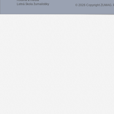
Rodina a médiá
Letná škola žurnalistiky
© 2026 Copyright ZUMAG.