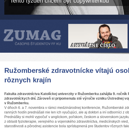
Tento týždeň chcem byť copywriterkou
Ružomberské zdravotnícke vítajú oso
rôznych krajín
Fakulta zdravotníctva Katolíckej univerzity v Ružomberku zahájila 9. ročn
zdravotníckych dní. Zároveň si pripomenula sté výročie vzniku Ústrednej 
v Ružomberku.
V dňoch 6. a 7. novembra v rámci medzinárodnej konferencie, Ružomberské zdr
ranných hodín prednášali nie len ich vyučujúci, ale aj doktori a iní odborníci z ob
Prednášky si mohli vypočuť v anglickom, poľskom, českom a slovenskom jazyk
z oblasti fyzioterapie, verejného a vojenského zdravotníctva, medicínskych vied
starostlivosti a pôrodnej asistencie bola sprístupnená pre študentov rôznych fakú