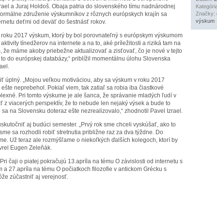
rael a Juraj Holdoš. Obaja patria do slovenského tímu nadnárodnej
Kategóri
formálne združenie výskumníkov z rôznych európskych krajín sa
Značky:
výskum
ernetu deťmi od deväť do šestnásť rokov.
v roku 2017 výskum, ktorý by bol porovnateľný s európskym výskumom
tivity tínedžerov na internete a na to, aké príležitosti a riziká tam na
, že máme akoby priebežne aktualizovať a zisťovať, čo je nové v tejto
to do európskej databázy,“ priblížil momentálnu úlohu Slovenska
ael.
iť úplný. „Mojou veľkou motiváciou, aby sa výskum v roku 2017
 ešte neprebehol. Pokiaľ viem, tak zatiaľ sa robia iba čiastkové
exné. Pri tomto výskume je ale šanca, že správanie mladých ľudí v
 z viacerých perspektív, že to nebude len nejaký výsek a bude to
 sa na Slovensku doteraz ešte nezrealizovalo,“ zhodnotil Pavel Izrael.
 uskutočniť aj budúci semester. „Prvý rok sme chceli vyskúšať, ako to
me sa rozhodli robiť stretnutia približne raz za dva týždne. Do
me. Už teraz ale rozmýšľame o niekoľkých ďalších kolegoch, ktorí by
avrel Eugen Zeleňák.
 čaji o piatej pokračujú 13.apríla na tému O závislosti od internetu s
 27.apríla na tému O počiatkoch filozofie v antickom Grécku s
e zúčastniť aj verejnosť.