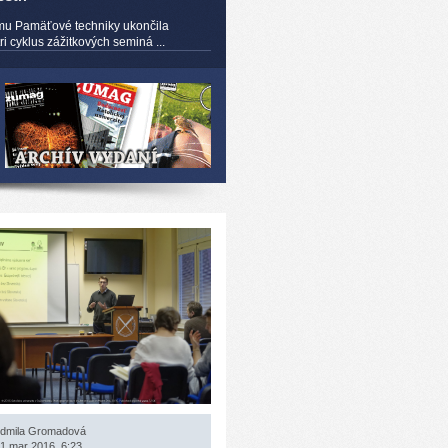
mu Pamäťové techniky ukončila
 cyklus zážitkových seminá ...
dmila Gromadová
1 mar 2016, 6:23