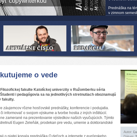
yť copywriterkou
Prednáška na té
v zimnom semestri
skutujeme o vede
ilozofickej fakulte Katolíckej univerzity v Ružomberku séria
. Študenti i pedagógovia sa na jednotlivých stretnutiach oboznamujú
fakulty.
pre záujemcov rôzne hosťovské prednášky, konferencie i podujatia.
i informovať o svojom výskume a tvorbe hostia z iných inštitúcií.
lovene zamerané na prezentovanie výsledkov našich vyučujúcich. Týmto
r stretnutí Eugen Zeleňák, prodekan pre vedu, umenie a doktorandské
Autor:
Ľu
aji o piatej konala prednáška O deťoch a internete z európskeho
Dátum:
2