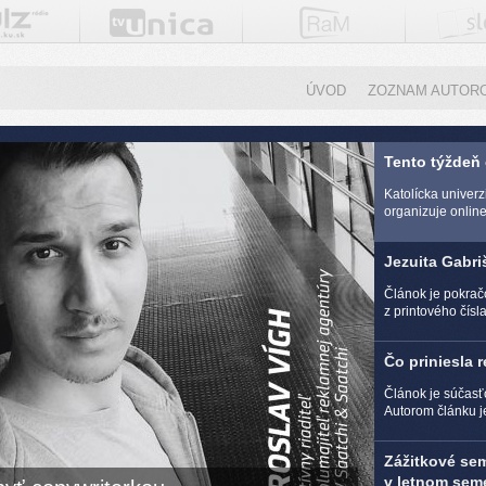
ÚVOD
ZOZNAM AUTOR
Tento týždeň
Katolícka univer
organizuje online 
Jezuita Gabri
Článok je pokra
z printového čísl
Čo priniesla 
Článok je súčasť
Autorom článku j
Zážitkové se
v letnom seme