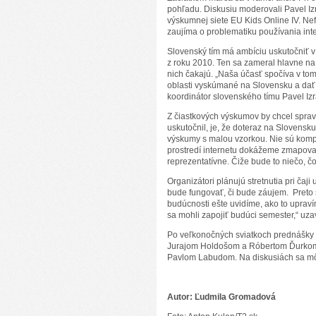
pohľadu. Diskusiu moderovali Pavel Iz
výskumnej siete EU Kids Online IV. Ne
zaujíma o problematiku používania int
Slovenský tím má ambíciu uskutočniť 
z roku 2010. Ten sa zameral hlavne na ak
nich čakajú. „Naša účasť spočíva v tom
oblasti vyskúmané na Slovensku a dať 
koordinátor slovenského tímu Pavel Izr
Z čiastkových výskumov by chcel sprav
uskutočnil, je, že doteraz na Slovensku
výskumy s malou vzorkou. Nie sú kompl
prostredí internetu dokážeme zmapovať
reprezentatívne. Čiže bude to niečo, čo
Organizátori plánujú stretnutia pri čaji
bude fungovať, či bude záujem. Preto s
budúcnosti ešte uvidíme, ako to upraví
sa mohli zapojiť budúci semester,“ uz
Po veľkonočných sviatkoch prednášky Pri
Jurajom Holdošom a Róbertom Ďurkom a
Pavlom Labudom. Na diskusiách sa môž
Autor: Ľudmila Gromadová