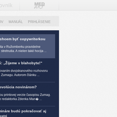
OV
MANUÁL
PRIHLÁSENIE
 chcem byť copywriterkou
zita v Ružomberku pravidelne
stretnutia. A nielen také hocija ...
š: „Žijeme v blahobyte!“
čovaním dvojstranového rozhovoru
a Zumagu. Autorom článku ...
revolúcia novinárom?
ou printovej verzie časopisu Zumag.
e redaktorka Zdenka Man� ...
mináre budú pokračovať aj
stri