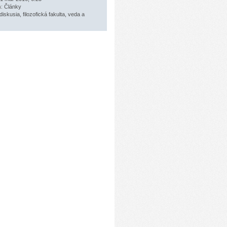
a:
Články
diskusia
,
filozofická fakulta
,
veda a