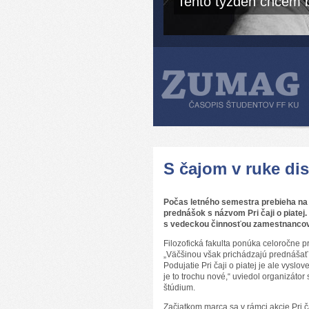
Tento týždeň chcem b
S čajom v ruke di
Počas letného semestra prebieha na F
prednášok s názvom Pri čaji o piatej
s vedeckou činnosťou zamestnancov 
Filozofická fakulta ponúka celoročne 
„Väčšinou však prichádzajú prednášať č
Podujatie Pri čaji o piatej je ale vys
je to trochu nové,“ uviedol organizáto
štúdium.
Začiatkom marca sa v rámci akcie Pri č