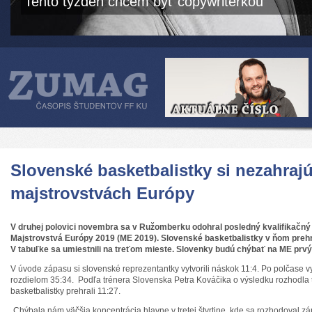
Tento týždeň chcem byť copywriterkou
Slovenské basketbalistky si nezahraj
majstrovstvách Európy
V druhej polovici novembra sa v Ružomberku odohral posledný kvalifikačný
Majstrovstvá Európy 2019 (ME 2019). Slovenské basketbalistky v ňom prehr
V tabuľke sa umiestnili na treťom mieste. Slovenky budú chýbať na ME prvý
V úvode zápasu si slovenské reprezentantky vytvorili náskok 11:4. Po polčase v
rozdielom 35:34. Podľa trénera Slovenska Petra Kováčika o výsledku rozhodla tre
basketbalistky prehrali 11:27.
„Chýbala nám väčšia koncentrácia hlavne v tretej štvrtine, kde sa rozhodoval z