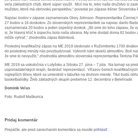
veľa základných chýb, ktoré súper využil. Mrzí ma to, lebo naše družstvo si zasl
mužstvo, ktoré má obrovskú perspektívu,“ povedal po zápase tréner Slovenska 
Najviac bodov v zápase zaznamenala Glory Johnson. Reprezentantka Čiernej 
27 bodov a 16 doskokov. Zo slovenských reprezentantiek sa najviac darilo Barbo
zaznamenala 20 bodov a jeden úspešný doskok. „Išli sme do toho zápasu, že 
si, že hlavný kľúč k úspechu bola naša obrana. My sme dostali doma 82 bodov a
môže vyhrať,“ zhodnotila zápas Bálintová.
Posledný kvalifikačný zápas na ME 2019 sledovalo v Ružomberku 1700 divákov. 
do poslednej minúty nás povzbudzovali. Vytvorili nám skvelú atmosféru. Boli n
že sme to nevyužili,“ zhodnotila atmosféru slovenská reprezentantka Terézia Pá
ME 2019 sa uskutočnia v Lotyšsku a Srbsku 27. júna – 7 júla. Na turnaji sa pred
usporiadateľských krajín, šestnásť reprezentácií. Víťazov ôsmich kvalifikačných
najlepších tímov, ktoré sa umiestnili v tabuľke na druhom mieste. Titul budú ob
basketbalistky. Žreb základných skupín prebehne 12. decembra v Belehrade.
Dominik Veľas
Foto: Rudolf Maškurica
Pridaj komentár
Prepáčte, ale pred zanechaním komentára sa musíte
prihlásiť
.