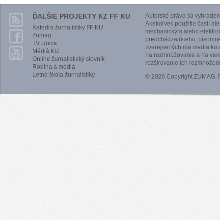
ĎALŠIE PROJEKTY KZ FF KU
Autorské práva sú vyhraden
Akékoľvek použitie častí al
Katedra žurnalistiky FF KU
mechanickým alebo elektro
Zumag
predchádzajúceho, písomnéh
TV Unica
zverejnených ma media.ku.s
Médiá KU
na rozmnožovanie a na vere
Online žurnalistický slovník
rozširovanie ich rozmnoženi
Rodina a médiá
Letná škola žurnalistiky
© 2026 Copyright ZUMAG.