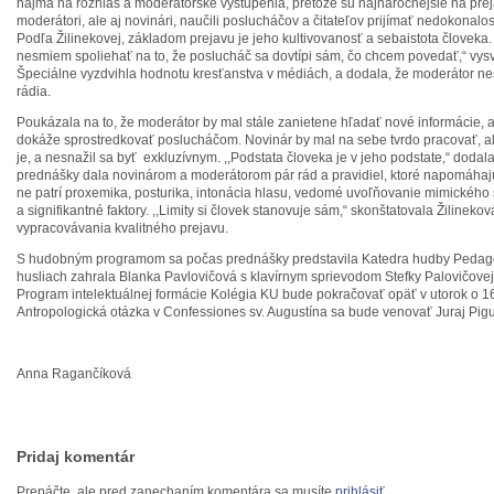
najmä na rozhlas a moderátorské vystúpenia, pretože sú najnáročnejšie na preja
moderátori, ale aj novinári, naučili poslucháčov a čitateľov prijímať nedokonalost
Podľa Žilinekovej, základom prejavu je jeho kultivovanosť a sebaistota človeka
nesmiem spoliehať na to, že poslucháč sa dovtípi sám, čo chcem povedať,“ vysve
Špeciálne vyzdvihla hodnotu kresťanstva v médiách, a dodala, že moderátor 
rádia.
Poukázala na to, že moderátor by mal stále zanietene hľadať nové informácie, ak
dokáže sprostredkovať poslucháčom. Novinár by mal na sebe tvrdo pracovať, al
je, a nesnažil sa byť exkluzívnym. ,,Podstata človeka je v jeho podstate,“ dodal
prednášky dala novinárom a moderátorom pár rád a pravidiel, ktoré napomáha
ne patrí proxemika, posturika, intonácia hlasu, vedomé uvoľňovanie mimického 
a signifikantné faktory. ,,Limity si človek stanovuje sám,“ skonštatovala Žilinek
vypracovávania kvalitného prejavu.
S hudobným programom sa počas prednášky predstavila Katedra hudby Pedagog
husliach zahrala Blanka Pavlovičová s klavírnym sprievodom Stefky Palovičove
Program intelektuálnej formácie Kolégia KU bude pokračovať opäť v utorok o 
Antropologická otázka v Confessiones sv. Augustína sa bude venovať Juraj Pigu
Anna Ragančíková
Pridaj komentár
Prepáčte, ale pred zanechaním komentára sa musíte
prihlásiť
.