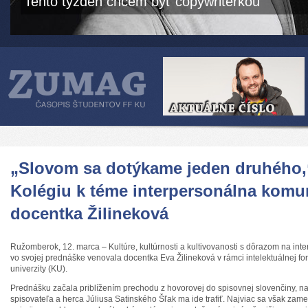
Tento týždeň chcem byť copywriterkou
„Slovom sa dotýkame jeden druhého,
Kolégiu k téme interpersonálna komu
docentka Žilineková
Ružomberok, 12. marca – Kultúre, kultúrnosti a kultivovanosti s dôrazom na in
vo svojej prednáške venovala docentka Eva Žilineková v rámci intelektuálnej fo
univerzity (KU).
Prednášku začala priblížením prechodu z hovorovej do spisovnej slovenčiny, n
spisovateľa a herca Júliusa Satinského Šľak ma ide trafiť. Najviac sa však zame