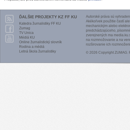
ĎALŠIE PROJEKTY KZ FF KU
Autorské práva sú vyhraden
Akékoľvek použitie častí al
Katedra žurnalistiky FF KU
mechanickým alebo elektro
Zumag
predchádzajúceho, písomnéh
TV Unica
zverejnených ma media.ku.s
Médiá KU
na rozmnožovanie a na vere
Online žurnalistický slovník
rozširovanie ich rozmnoženi
Rodina a médiá
Letná škola žurnalistiky
© 2026 Copyright ZUMAG.