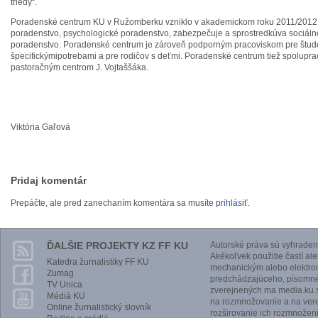
triedy“.
Poradenské centrum KU v Ružomberku vzniklo v akademickom roku 2011/2012.
poradenstvo, psychologické poradenstvo, zabezpečuje a sprostredkúva sociáln
poradenstvo. Poradenské centrum je zároveň podporným pracoviskom pre štud
špecifickýmipotrebami a pre rodičov s deťmi. Poradenské centrum tiež spolupra
pastoračným centrom J. Vojtaššáka.
Viktória Gaľová
Pridaj komentár
Prepáčte, ale pred zanechaním komentára sa musíte
prihlásiť
.
ĎALŠIE PROJEKTY KZ FF KU
Autorské práva sú vyhraden
Akékoľvek použitie častí al
Katedra žurnalistiky FF KU
mechanickým alebo elektro
Zumag
predchádzajúceho, písomnéh
TV Unica
zverejnených ma media.ku.s
Médiá KU
na rozmnožovanie a na vere
Online žurnalistický slovník
rozširovanie ich rozmnoženi