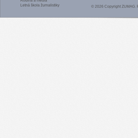
Rodina a médiá
Letná škola žurnalistiky
© 2026 Copyright ZUMAG.