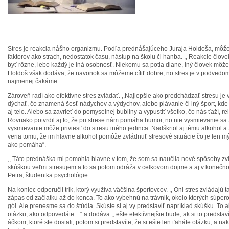
Stres je reakcia nášho organizmu. Podľa prednášajúceho Juraja Holdoša, môže 
faktorov ako strach, nedostatok času, nástup na školu či hanba. ,, Reakcie človek
byť rôzne, lebo každý je iná osobnosť. Niekomu sa potia dlane, iný človek môže
Holdoš však dodáva, že navonok sa môžeme cítiť dobre, no stres je v podvedom
najmenej čakáme.
Zároveň radí ako efektívne stres zvládať. ,,Najlepšie ako predchádzať stresu je
dýchať, čo znamená šesť nádychov a výdychov, alebo plávanie či iný šport, kd
aj telo. Alebo sa zavrieť do pomyselnej bubliny a vypustiť všetko, čo nás ťaží, r
Rovnako potvrdil aj to, že pri strese nám pomáha humor, no nie vysmievanie sa 
vysmievanie môže priviesť do stresu iného jedinca. Nadškrtol aj tému alkohol a z
veria tomu, že im hlavne alkohol pomôže zvládnuť stresové situácie čo je len mýt
ako pomáha“.
,, Táto prednáška mi pomohla hlavne v tom, že som sa naučila nové spôsoby zv
skúškou veľmi stresujem a to sa potom odráža v celkovom dojme a aj v konečn
Petra, študentka psychológie.
Na koniec odporučil trik, ktorý využíva väčšina športovcov. ,, Oni stres zvládajú t
zápas od začiatku až do konca. To ako vybehnú na trávnik, okolo ktorých súpero
gól. Ale prenesme sa do štúdia. Skúste si aj vy predstaviť napríklad skúšku. To a
otázku, ako odpovedáte…“ a dodáva ,, ešte efektívnejšie bude, ak si to predstav
áčkom, ktoré ste dostali, potom si predstavíte, že si ešte len ťaháte otázku, a na