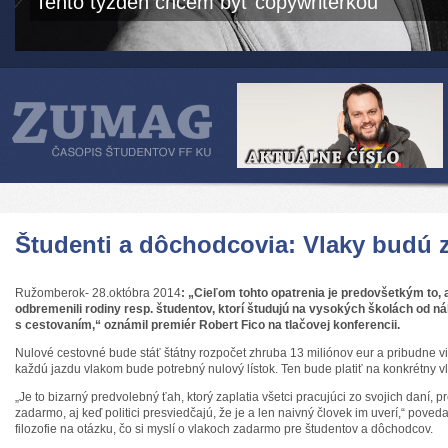
Tento týždeň chcem byť copywriterkou
Študenti a dôchodcovia: Vlaky budú
Ružomberok- 28.októbra 2014
: „Cieľom tohto opatrenia je predovšetkým to, 
odbremenili rodiny resp. študentov, ktorí študujú na vysokých školách od n
s cestovaním,“ oznámil premiér Robert Fico na tlačovej konferencii.
Nulové cestovné bude stáť štátny rozpočet zhruba 13 miliónov eur a pribudne v
každú jazdu vlakom bude potrebný nulový lístok. Ten bude platiť na konkrétny v
„Je to bizarný predvolebný ťah, ktorý zaplatia všetci pracujúci zo svojich daní, pr
zadarmo, aj keď politici presviedčajú, že je a len naivný človek im uverí,“ poved
filozofie na otázku, čo si myslí o vlakoch zadarmo pre študentov a dôchodcov.