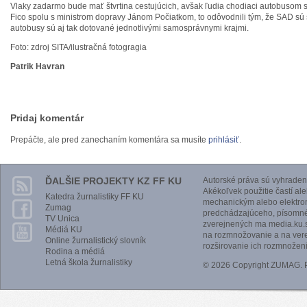
Vlaky zadarmo bude mať štvrtina cestujúcich, avšak ľudia chodiaci autobusom s
Fico spolu s ministrom dopravy Jánom Počiatkom, to odôvodnili tým, že SAD sú 
autobusy sú aj tak dotované jednotlivými samosprávnymi krajmi.
Foto: zdroj SITA/ilustračná fotogragia
Patrik Havran
Pridaj komentár
Prepáčte, ale pred zanechaním komentára sa musíte
prihlásiť
.
ĎALŠIE PROJEKTY KZ FF KU
Autorské práva sú vyhraden
Akékoľvek použitie častí al
Katedra žurnalistiky FF KU
mechanickým alebo elektro
Zumag
predchádzajúceho, písomnéh
TV Unica
zverejnených ma media.ku.s
Médiá KU
na rozmnožovanie a na vere
Online žurnalistický slovník
rozširovanie ich rozmnoženi
Rodina a médiá
Letná škola žurnalistiky
© 2026 Copyright ZUMAG.