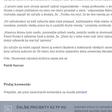
„V prvom rade som chcela spraviť radosť organizátorke – mojej profesorke, v dr
človek s mojim pohľadom na vieru vie niečo povedať o viere,“ odpovedala Mária
rozhodla zapojiť do súťaže a dodala, že: „Trošku ma mrzí, že tie dve miesta po 
„Pri vyhodnotení sa totiž vytvorila taká malá priepasť, každopádne však máme v
nemáme, pretože všetky práce by si zaslúžili druhé miesta,“ ozrejmila vzniknutú
„Hlavnou témou bolo svetlo, presnejšie príbeh svetla, pretože svetlo je dominan
Pavol Rusko k výtvarnej časti a dodal, že: „Dielo by v sebe malo mať silnú vý
dobrý výtvarník by mal byť úprimný.“
Do súťaže sa mohli zapojiť denní aj externí študenti a doktorandi všetkých slo
bola určená autorom do 30 rokov, bez knižne vydaného diela umeleckej literatúr
Foto: Slovenská národná knižnica (www.snk.sk
Patrik Havran
Pridaj komentár
Prepáčte, ale pred zanechaním komentára sa musíte
prihlásiť
.
ĎALŠIE PROJEKTY KZ FF KU
Autorské práva sú vyhraden
Akékoľvek použitie častí al