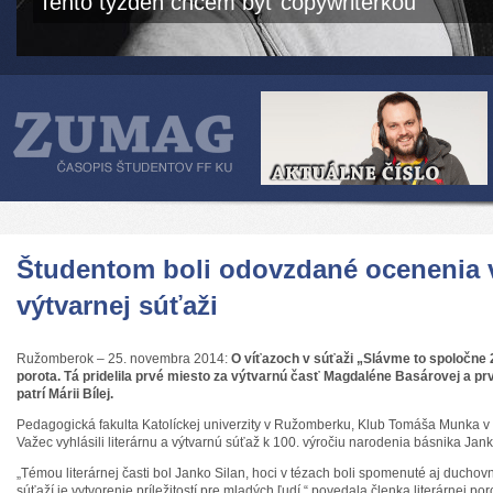
Tento týždeň chcem byť copywriterkou
Študentom boli odovzdané ocenenia v 
výtvarnej súťaži
Ružomberok – 25. novembra 2014:
O víťazoch v súťaži „Slávme to spoločne
porota. Tá pridelila prvé miesto za výtvarnú časť Magdaléne Basárovej a prvé
patrí Márii Bílej.
Pedagogická fakulta Katolíckej univerzity v Ružomberku, Klub Tomáša Munka 
Važec vyhlásili literárnu a výtvarnú súťaž k 100. výročiu narodenia básnika Jank
„Témou literárnej časti bol Janko Silan, hoci v tézach boli spomenuté aj duchov
súťaží je vytvorenie príležitostí pre mladých ľudí,“ povedala členka literárnej po