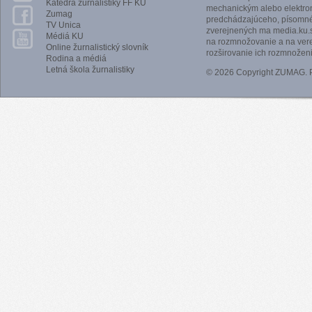
Katedra žurnalistiky FF KU
mechanickým alebo elektro
Zumag
predchádzajúceho, písomnéh
TV Unica
zverejnených ma media.ku.s
Médiá KU
na rozmnožovanie a na vere
Online žurnalistický slovník
rozširovanie ich rozmnoženi
Rodina a médiá
Letná škola žurnalistiky
© 2026 Copyright ZUMAG.