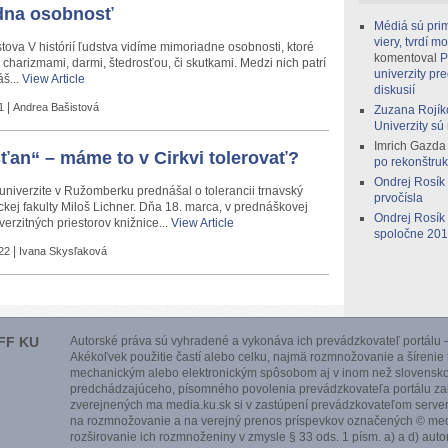
dna osobnosť
Médiá sú prim
viery, tvrdí 
tova V histórií ľudstva vidíme mimoriadne osobnosti, ktoré
komentoval
P
 charizmami, darmi, štedrosťou, či skutkami. Medzi nich patrí
univerzity pr
áš...
View Article
diskusií
|
1
Andrea Bašistová
Zuzana Rojík
Univerzity sú
Imrich Gazda
sťan“ – máme to v Cirkvi tolerovať?
po rekonštruk
Ondrej Rosík
 univerzite v Ružomberku prednášal o tolerancii trnavský
prvočísla
ckej fakulty Miloš Lichner. Dňa 18. marca, v prednáškovej
Ondrej Rosík
verzitných priestorov knižnice...
View Article
spoločne 2014
|
22
Ivana Skysľaková
FF KU
Autorské práva sú vyhradené a vykonáva ich prevádzkovateľ portálu –
Akékoľvek použitie častí alebo celku, najmä rozmnožovanie a šírenie
mechanickým alebo elektronickým spôsobom aj v inom než slovensko
predchádzajúceho, písomného povolenia prevádzkovateľa portálu zak
zverejnených ma media.ku.sk si v zastúpení prevádzkovateľom serve
na rozmnožovanie a na verejný prenos príspevkov označených © medi
rozširovanie ich rozmnoženiny v zmysle § 33 ods. 1 písm. a) a d) aut