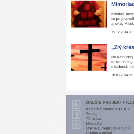
Mimoria
mikulas_basis
sa prejavovali
aj svätý Mikul
15-12-2014 3:0
„Zlý kre
Na Katolíckej
dekan teologi
miestnosti uni
18-05-2014 21:
ĎALŠIE PROJEKTY KZ 
Katedra žurnalistiky FF KU
Zumag
TV Unica
Médiá KU
Online žurnalistický slovník
Rodina a médiá