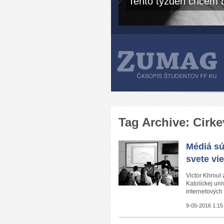
Tento týždeň chcem b
Tag Archive: Cirke
Médiá sú
svete vi
Victor Khroul
Katolíckej un
internetových 
9-05-2016 1:15