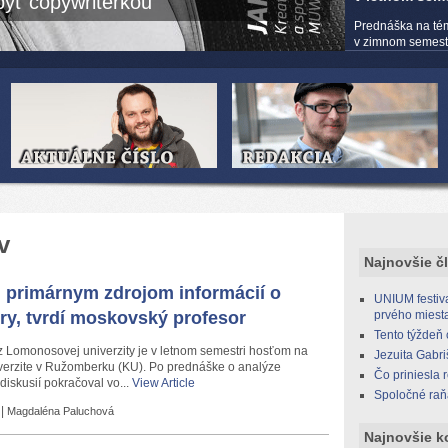
yť copywriterkou
Prednáška na té
v zimnom semestri
v
Najnovšie č
 primárnym zdrojom informácií o
UNIUM festiva
ery, tvrdí moskovský profesor
prvého miest
Tento týždeň
 z Lomonosovej univerzity je v letnom semestri hosťom na
Jezuita Gabri
iverzite v Ružomberku (KU). Po prednáške o analýze
Čo priniesla 
diskusií pokračoval vo...
View Article
Spoločné raň
|
Magdaléna Paluchová
Najnovšie k