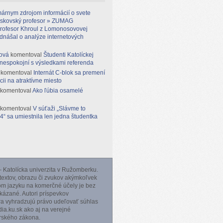
árnym zdrojom informácií o svete
moskovský profesor » ZUMAG
rofesor Khroul z Lomonosovovej
ednášal o analýze internetových
ová
komentoval
Študenti Katolíckej
 nespokojní s výsledkami referenda
komentoval
Internát C-blok sa premení
cii na atraktívne miesto
komentoval
Ako ľúbia osamelé
komentoval
V súťaži „Slávme to
“ sa umiestnila len jedna študentka
 Katolícka univerzita v Ružomberku.
 textov, obrazu či zvukov akýmkoľvek
m jazyku na komerčné účely je bez
ázané. Autori príspevkov
ra vyhradzujú právo udeľovať súhlas
a.ku.sk ako aj na verejné
orského zákona.