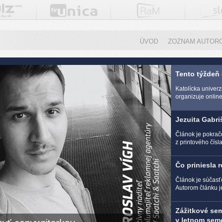
ÚVOD
ZOZNAM AUTOR
Tento týždeň
Katolícka univer
organizuje online 
Jezuita Gabri
Článok je pokra
z printového čísl
Čo priniesla 
Článok je súčasť
Autorom článku j
Zážitkové se
v letnom seme