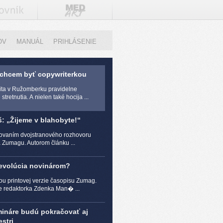
OV
MANUÁL
PRIHLÁSENIE
 chcem byť copywriterkou
zita v Ružomberku pravidelne
stretnutia. A nielen také hocija ...
š: „Žijeme v blahobyte!“
čovaním dvojstranového rozhovoru
a Zumagu. Autorom článku ...
revolúcia novinárom?
ou printovej verzie časopisu Zumag.
e redaktorka Zdenka Man� ...
mináre budú pokračovať aj
stri