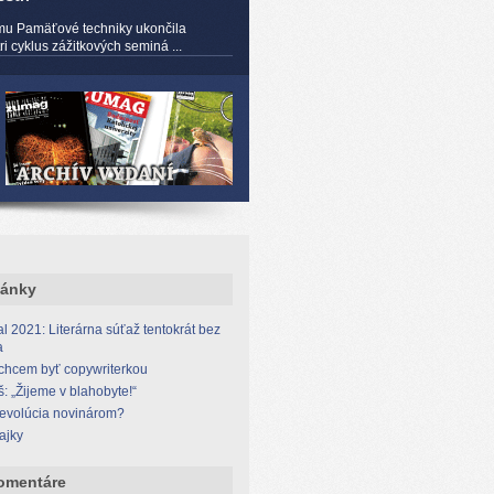
mu Pamäťové techniky ukončila
 cyklus zážitkových seminá ...
lánky
l 2021: Literárna súťaž tentokrát bez
a
 chcem byť copywriterkou
š: „Žijeme v blahobyte!“
revolúcia novinárom?
ajky
omentáre