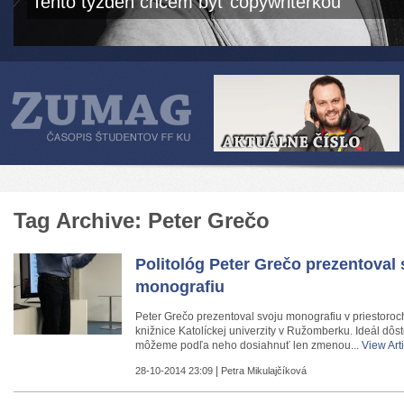
Tento týždeň chcem byť copywriterkou
Tag Archive: Peter Grečo
Politológ Peter Grečo prezentoval 
monografiu
Peter Grečo prezentoval svoju monografiu v priestoroc
knižnice Katolíckej univerzity v Ružomberku. Ideál dôst
môžeme podľa neho dosiahnuť len zmenou...
View Art
|
28-10-2014 23:09
Petra Mikulajčíková