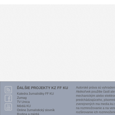
ĎALŠIE PROJEKTY KZ FF KU
Autorské práva sú vyhraden
Akékoľvek použitie častí al
Katedra žurnalistiky FF KU
mechanickým alebo elektro
Zumag
predchádzajúceho, písomnéh
TV Unica
zverejnených ma media.ku.s
Médiá KU
na rozmnožovanie a na vere
Online žurnalistický slovník
rozširovanie ich rozmnoženi
Rodina a médiá