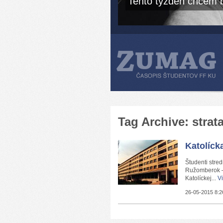
Tento týždeň chcem b
Tag Archive: strat
Katolícka
Študenti stre
Ružomberok – V
Katolíckej...
Vi
26-05-2015 8:2