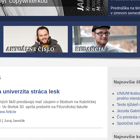
yť copywriterkou
Prednáška na té
v zimnom semestri
a
Najnovšie č
 univerzita stráca lesk
UNIUM festiva
prvého miest
dných škôl prestávajú mať záujem o štúdium na Katolíckej
Tento týždeň
o štvrtok 30. apríla prebehli na Filozofickej fakulte
Jezuita Gabri
ew Article
Čo priniesla 
|
6
Juraj Janoťák
Spoločné raň
Najnovšie k