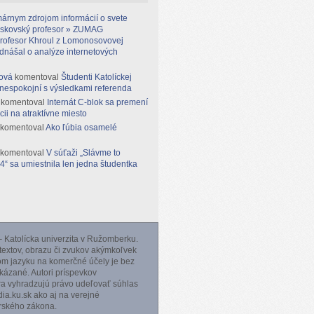
árnym zdrojom informácií o svete
moskovský profesor » ZUMAG
rofesor Khroul z Lomonosovovej
ednášal o analýze internetových
ová
komentoval
Študenti Katolíckej
 nespokojní s výsledkami referenda
komentoval
Internát C-blok sa premení
cii na atraktívne miesto
komentoval
Ako ľúbia osamelé
komentoval
V súťaži „Slávme to
“ sa umiestnila len jedna študentka
 Katolícka univerzita v Ružomberku.
 textov, obrazu či zvukov akýmkoľvek
m jazyku na komerčné účely je bez
ázané. Autori príspevkov
ra vyhradzujú právo udeľovať súhlas
a.ku.sk ako aj na verejné
orského zákona.