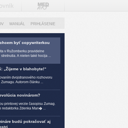
OV
MANUÁL
PRIHLÁSENIE
 chcem byť copywriterkou
zita v Ružomberku pravidelne
stretnutia. A nielen také hocija ...
š: „Žijeme v blahobyte!“
čovaním dvojstranového rozhovoru
a Zumagu. Autorom článku ...
revolúcia novinárom?
ou printovej verzie časopisu Zumag.
e redaktorka Zdenka Man� ...
mináre budú pokračovať aj
stri