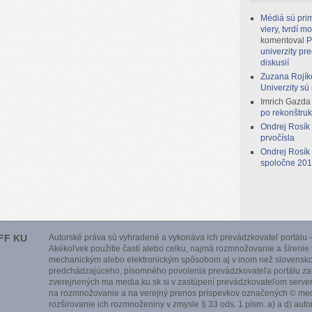
Médiá sú prim
viery, tvrdí 
komentoval
P
univerzity pr
diskusií
Zuzana Rojík
Univerzity sú
Imrich Gazda
po rekonštruk
Ondrej Rosík
prvočísla
Ondrej Rosík
spoločne 2014
FF KU
Autorské práva sú vyhradené a vykonáva ich prevádzkovateľ portálu –
Akékoľvek použitie častí alebo celku, najmä rozmnožovanie a šírenie
mechanickým alebo elektronickým spôsobom aj v inom než slovensko
predchádzajúceho, písomného povolenia prevádzkovateľa portálu zak
zverejnených ma media.ku.sk si v zastúpení prevádzkovateľom serve
na rozmnožovanie a na verejný prenos príspevkov označených © medi
rozširovanie ich rozmnoženiny v zmysle § 33 ods. 1 písm. a) a d) aut