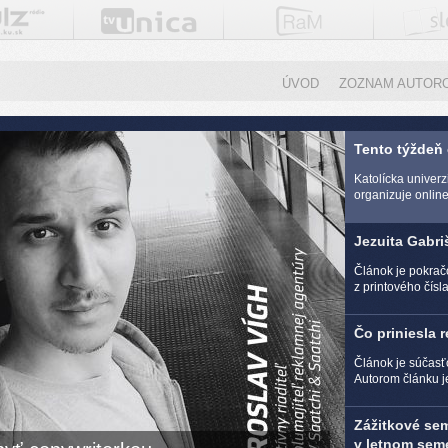
ÚVOD
ZOZNAM AUTOR
Tento týždeň
Katolícka univer
organizuje online 
Jezuita Gabri
Článok je pokra
z printového čísl
Čo priniesla 
Článok je súčasť
Autorom článku j
Zážitkové se
v letnom seme