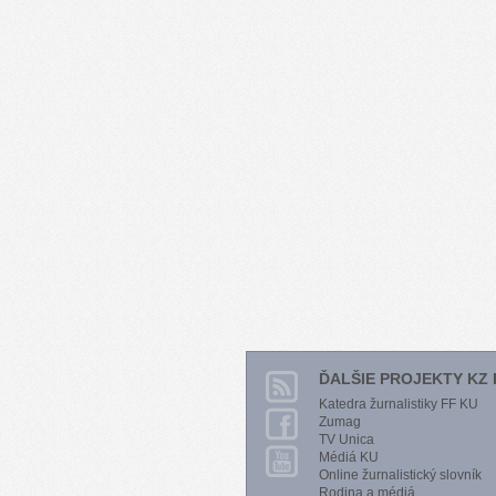
ĎALŠIE PROJEKTY KZ 
Katedra žurnalistiky FF KU
Zumag
TV Unica
Médiá KU
Online žurnalistický slovník
Rodina a médiá