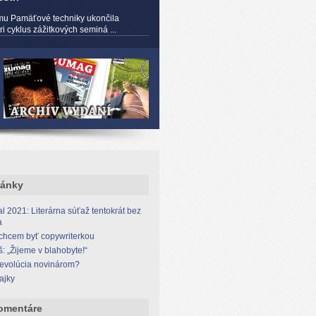
mu Pamäťové techniky ukončila
 cyklus zážitkových seminá ...
lánky
l 2021: Literárna súťaž tentokrát bez
a
 chcem byť copywriterkou
š: „Žijeme v blahobyte!“
revolúcia novinárom?
ajky
omentáre