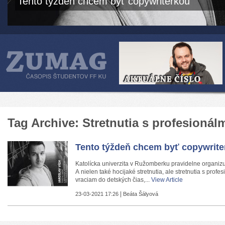
Tento týždeň chcem byť copywriterkou
Tag Archive: Stretnutia s profesionál
Tento týždeň chcem byť copywrite
Katolícka univerzita v Ružomberku pravidelne organizuj
A nielen také hocijaké stretnutia, ale stretnutia s profes
vraciam do detských čias,...
View Article
|
23-03-2021 17:26
Beáta Šályová