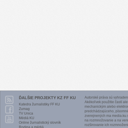
ĎALŠIE PROJEKTY KZ FF KU
Autorské práva sú vyhraden
Akékoľvek použitie častí al
Katedra žurnalistiky FF KU
mechanickým alebo elektro
Zumag
predchádzajúceho, písomnéh
TV Unica
zverejnených ma media.ku.s
Médiá KU
na rozmnožovanie a na vere
Online žurnalistický slovník
rozširovanie ich rozmnoženi
Rodina a médiá