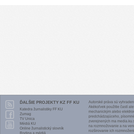
ĎALŠIE PROJEKTY KZ FF KU
Autorské práva sú vyhraden
Akékoľvek použitie častí al
Katedra žurnalistiky FF KU
mechanickým alebo elektro
Zumag
predchádzajúceho, písomnéh
TV Unica
zverejnených ma media.ku.s
Médiá KU
na rozmnožovanie a na vere
Online žurnalistický slovník
rozširovanie ich rozmnoženi
Rodina a médiá