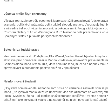
Adams.
Výstava prešla štyri kontinenty
Výstava zobrazuje portréty osobností, ktoré sa snažili presadzovať ľudské prá
vyznania, politických práv, práv detí a taktiež slobodu prejavu. Vyobrazuje ľudí 
a následne čeliacich väzeniu, mučeniu a dokonca smrti. Fotografická výstava bo
Corcoran Gallery of Art vo Washingtone D. C. Následne bola prezentovaná vo v
Spojených štátov a putovala po štyroch kontinentoch.
Bojovníci za ľudské práva
Ide o známe mená ako Dalajláma, Elie Wiesel, Václav Havel, bývalá otrokyňa 
aktivistka proti domácemu násiliu Marina Pisklakova, advokát za práva mentáln
Gombos alebo Maria Teresa Tula, ktorá bola unesená, mučená a napriek tomu sa 
spravodlivosť a presadenie postavenia žien v spoločnosti.
Neinformovaní študenti
„O výstave som nevedela, náhodne som prišla do knižnice a zastavila som sa po
Mária. „Na výstavu mohla knižnica upozorniť viac ako oznamom na webovej str
Lucia. „Myslím si, že na ľudí, ktorí sa snažili presadiť lepší život, by sme nemali
príležitosť, ako im vyjadriť vďaku a nezabudnúť na nich,“ povedal Tomáš taktiež