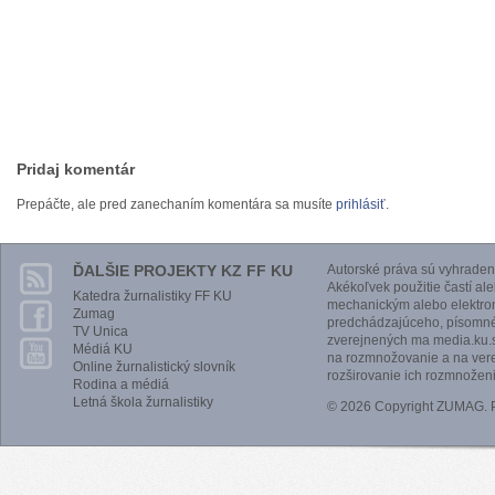
Pridaj komentár
Prepáčte, ale pred zanechaním komentára sa musíte
prihlásiť
.
ĎALŠIE PROJEKTY KZ FF KU
Autorské práva sú vyhraden
Akékoľvek použitie častí al
Katedra žurnalistiky FF KU
mechanickým alebo elektro
Zumag
predchádzajúceho, písomnéh
TV Unica
zverejnených ma media.ku.s
Médiá KU
na rozmnožovanie a na vere
Online žurnalistický slovník
rozširovanie ich rozmnoženi
Rodina a médiá
Letná škola žurnalistiky
© 2026 Copyright ZUMAG.