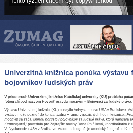
Tento týždeň chcem byť copywriterkou
Univerzitná knižnica ponúka výstavu f
bojovníkov ľudských práv
V priestoroch Univerzitnej knižnice Katolíckej univerzity (KU) prebieha poča
fotografií pod názvom Hovoriť pravdu mocným – Bojovníci za ľudské práva, 
Výstavu Univerzitnej knižnici (KU) poskytlo Veľvyslanectvo USA v Bratislave. Vst
výstavu môžu pozrieť do konca týždňa v rámci výpožičných hodín knižnice.
„Pro
mocným sa začal knihou portrétov bojovníkov za ľudské práva, ktorú napísala akt
Kennedyová,“
povedala pre Zajtrajšie noviny Dana Polčíková, koordinátorka ku
Veľvyslanectva USA v Bratislave. Autorom fotografií je americký fotograf a držite