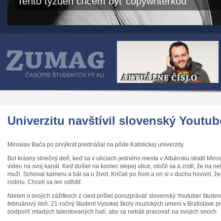
Tento týždeň chcem byť copywriterkou
Univerzitu navštívil slovenský Youtub
Miroslav Bača po prvýkrát prednášal na pôde Katolíckej univerzity.
Bol krásny slnečný deň, keď sa v uliciach jedného mesta v Albánsku stratil Mir
video na svoj kanál. Keď došiel na koniec slepej ulice, otočil sa a zistil, že na n
muži. Schoval kameru a bál sa o život. Kričali po ňom a on si v duchu hovoril, že
rodinu. Chceli sa len odfotiť.
Nielen o svojich zážitkoch z ciest prišiel porozprávať slovenský Youtuber štu
februárový deň. 21-ročný študent Vysokej školy muzických umení v Bratislave p
podporiť mladých talentovaných ľudí, aby sa nebáli pracovať na svojich snoch.