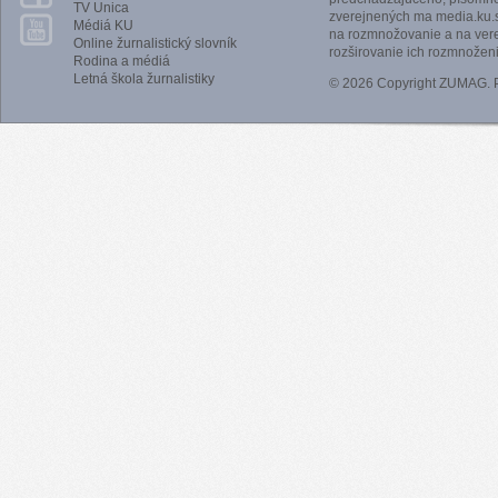
TV Unica
zverejnených ma media.ku.s
Médiá KU
na rozmnožovanie a na vere
Online žurnalistický slovník
rozširovanie ich rozmnoženi
Rodina a médiá
Letná škola žurnalistiky
© 2026 Copyright ZUMAG.