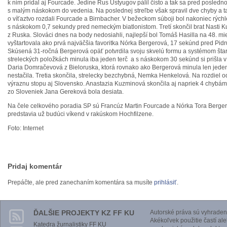
k nim pridal aj Fourcade. Jedine Rus Ustyugov pálil čisto a tak sa pred posledno
s malým náskokom do vedenia. Na poslednej streľbe však spravil dve chyby a ta
o víťaztvo rozdali Fourcade a Birnbacher. V bežeckom súboji bol nakoniec rýchle
s náskokom 0,7 sekundy pred nemeckým biatlonistom. Tretí skončil brat Nasti K
z Ruska. Slováci dnes na body nedosiahli, najlepší bol Tomáš Hasilla na 48. mie
vyštartovala ako prvá najväčšia favoritka Nórka Bergerová, 17 sekúnd pred Pidr
Skúsená 31-ročná Bergerová opäť potvrdila svoju skvelú formu a systémom štart
streleckých položkách minula iba jeden terč a s náskokom 30 sekúnd si prišla v
Daria Domračevová z Bieloruska, ktorá rovnako ako Bergerová minula len jeden
nestačila. Tretia skončila, strelecky bezchybná, Nemka Henkelová. Na rozdiel
výraznu stopu aj Slovensko. Anastazia Kuzminová skončila aj napriek 4 chybám
zo Sloveniek Jana Gereková bola desiata.
Na čele celkového poradia SP sú Francúz Martin Fourcade a Nórka Tora Bergerov
predstavia už budúci víkend v rakúskom Hochfilzene.
Foto: Internet
Pridaj komentár
Prepáčte, ale pred zanechaním komentára sa musíte
prihlásiť
.
ĎALŠIE PROJEKTY KZ FF KU
Autorské práva sú vyhraden
Akékoľvek použitie častí al
Katedra žurnalistiky FF KU