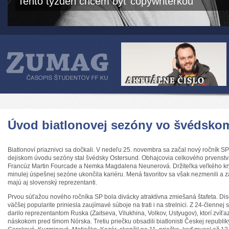
Tento týždeň chcem byť copywriterkou
Úvod biatlonovej sezóny vo švédsko
Biatlonoví priaznivci sa dočkali. V nedeľu 25. novembra sa začal nový ročník SP
dejiskom úvodu sezóny stal švédsky Ostersund. Obhajcovia celkového prvenstv
Francúz Martin Fourcade a Nemka Magdalena Neunerová. Držiteľka veľkého kr
minulej úspešnej sezóne ukončila kariéru. Mená favoritov sa však nezmenili a z
majú aj slovenský reprezentanti.
Prvou súťažou nového ročníka SP bola divácky atraktívna zmiešaná štafeta. Discip
väčšej popularite priniesla zaujímavé súboje na trati i na strelnici. Z 24-člennej
darilo reprezentantom Ruska (Zaitseva, Vilukhina, Volkov, Ustyugov), ktorí zvíť
náskokom pred tímom Nórska. Tretiu priečku obsadili biatlonisti Českej republiky