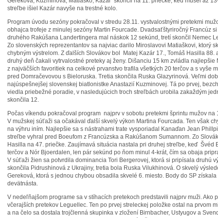
Gereková, Kuzminová, Matiaško, Kazár skončil na 11. priečke, keď musel až 13
streľbe išiel Kazár navyše na trestné kolo.
Program úvodu sezóny pokračoval v stredu 28.11. vystvalostnými pretekmi mužo
obhajca trofeje z minulej sezóny Martin Fourcade. Dvadsaťštyriročný Francúz si 
druhého Rakúšana Landertingera mal náskok 12 sekúnd, tretí skončil Nemec Le
Zo slovenských reprezentantov sa najviac darilo Miroslavovi Matiaškovi, ktorý s
chybným výstrelom. Z ďalších Slovákov bol Matej Kazár 17., Tomáš Hasilla 88.
druhý deň čakali vytrvalostné preteky aj ženy. Dišanciu 15 km zvládla najlepši
z najväčších favoritiek na celkové prvanstvo trafila všetkých 20 terčov a s vyš
pred Domračevovou s Bieloruska. Tretia skončila Ruska Glazyrinová. Veľmi dobr
najúspešnejšej slovenskej biatlonistke Anastazií Kuzminovej. Tá po prvej, bezch
viedla priebežné poradie, v nasledujúcich troch streľbách urobila zakaždým je
skončila 12.
Počas víkendu pokračoval program najprv v sobotu pretekmi šprintu mužov na 1
V mužskej súťaži sa očakával ďalší skvelý výkon Martina Fourcada. Ten však chyb
na výhru iním. Najlepšie sa s nástrahami trate vysporiadal Kanaďan Jean Phillpie
streľbe vyhral pred Boeufom z Francúzska a Rakúšanom Sumannom. Zo Slováko
Hasilla na 47. priečke. Zaujímavá situácia nastala pri druhej streľbe, keď Švéd
terčov a Nór Bjoerdalen, len pár sekúnd po ňom minul 4-krát, čím sa obaja pripra
V súťaži žien sa potvrdila dominancia Tori Bergerovej, ktorá si pripísala druhú
skončila Pidrushinová z Ukrajiny, tretia bola Ruska Vilukhinová. O skvelý výsle
Gereková, ktorá s jednou chybou obsadila skvelé 6. miesto. Body do SP získala 
devätnásta.
V nedeľňajšom programe sa v stíhacích pretekoch predstavili najprv muži. Ako pr
včerajších pretekov Leguellec. Ten po prvej streleckej položke ostal na prvom m
a na čelo sa dostala trojčlenná skupinka v zložení Birnbacher, Ustyugov a Sven