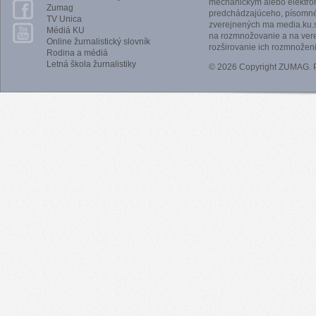
mechanickým alebo elektro
Zumag
predchádzajúceho, písomnéh
TV Unica
zverejnených ma media.ku.s
Médiá KU
na rozmnožovanie a na vere
Online žurnalistický slovník
rozširovanie ich rozmnoženi
Rodina a médiá
Letná škola žurnalistiky
© 2026 Copyright ZUMAG.