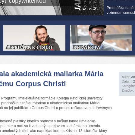
yť copywriterkou
Prednáška na té
v zimnom semestri
ala akademická maliarka Mária
Autor:
An
ému Corpus Christi
Dátum:
2
Kategóri
Značky:
ogramu intelektuálnej formácie Kolégia Katolíckej univerzity
a prednáška s reštaurátorkou a akademickou maliarkou Máriou
ä na jej publikáciu Corpus Christi a proces reštaurovania drevených
drevené plastiky, ktorých hodnota v našom fonde umelecko-
ý priemer a radí sa k vrcholným prejavom sochárskeho umenia
 umeleckých diel, ako napríklad korpus Krista z 13. storočia, ktorý