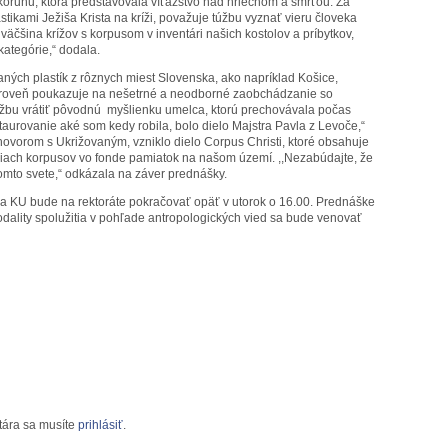
 korunu, ktorá predstavovala víťazstvo nad hriechom a smrťou. Za
astikami Ježiša Krista na kríži, považuje túžbu vyznať vieru človeka
väčšina krížov s korpusom v inventári našich kostolov a príbytkov,
kategórie,“ dodala.
vaných plastík z rôznych miest Slovenska, ako napríklad Košice,
Zároveň poukazuje na nešetrné a neodborné zaobchádzanie so
úžbu vrátiť pôvodnú myšlienku umelca, ktorú prechovávala počas
taurovanie aké som kedy robila, bolo dielo Majstra Pavla z Levoče,“
zhovorom s Ukrižovaným, vzniklo dielo Corpus Christi, ktoré obsahuje
niach korpusov vo fonde pamiatok na našom území. ,,Nezabúdajte, že
omto svete,“ odkázala na záver prednášky.
ia KU bude na rektoráte pokračovať opäť v utorok o 16.00. Prednáške
dality spolužitia v pohľade antropologických vied sa bude venovať
tára sa musíte
prihlásiť
.