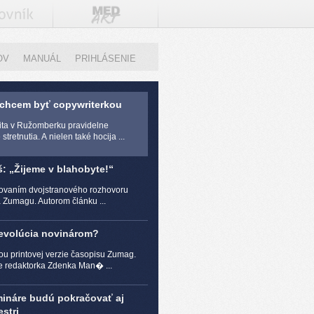
OV
MANUÁL
PRIHLÁSENIE
 chcem byť copywriterkou
zita v Ružomberku pravidelne
stretnutia. A nielen také hocija ...
š: „Žijeme v blahobyte!“
čovaním dvojstranového rozhovoru
a Zumagu. Autorom článku ...
revolúcia novinárom?
ou printovej verzie časopisu Zumag.
e redaktorka Zdenka Man� ...
mináre budú pokračovať aj
stri