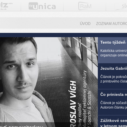
ÚVOD
ZOZNAM AUTOR
Tento týždeň
Katolícka univer
organizuje online 
Jezuita Gabri
Článok je pokra
z printového čísl
Čo priniesla 
Článok je súčasť
Autorom článku j
Zážitkové se
v letnom seme