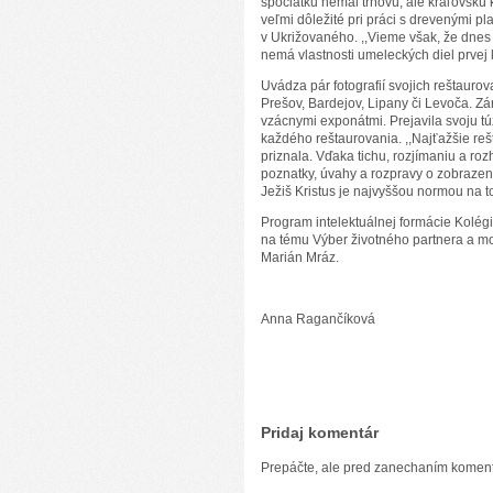
spočiatku nemal tŕňovú, ale kráľovskú
veľmi dôležité pri práci s drevenými pl
v Ukrižovaného. ,,Vieme však, že dnes 
nemá vlastnosti umeleckých diel prvej 
Uvádza pár fotografií svojich reštauro
Prešov, Bardejov, Lipany či Levoča. 
vzácnymi exponátmi. Prejavila svoju t
každého reštaurovania. ,,Najťažšie reš
priznala. Vďaka tichu, rozjímaniu a ro
poznatky, úvahy a rozpravy o zobraze
Ježiš Kristus je najvyššou normou na t
Program intelektuálnej formácie Kolég
na tému Výber životného partnera a mo
Marián Mráz.
Anna Ragančíková
Pridaj komentár
Prepáčte, ale pred zanechaním komen