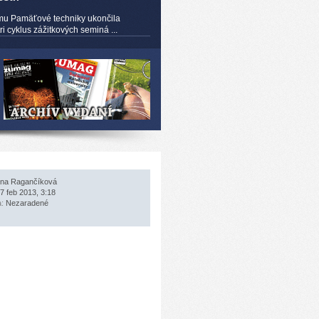
mu Pamäťové techniky ukončila
 cyklus zážitkových seminá ...
na Ragančíková
7 feb 2013, 3:18
a:
Nezaradené