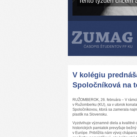
Tento týždeň chcem b
V kolégiu prednáš
Spoločníková na t
RUŽOMBEROK, 26. februára – V rámci Pr
v Ružomberku (KU), sa v utorok konal
Spoločníkovou, ktorá sa zamerala najm
plastík na Slovensku.
Vyzdvihuje významné diela a kvalitné 
historických pamiatok prevyšuje bežn
v Európe. Priblížila nám vývoj chápania