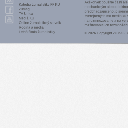
Akékoľvek použitie častí al
Katedra žurnalistiky FF KU
mechanickým alebo elektro
Zumag
predchádzajúceho, písomnéh
TV Unica
zverejnených ma media.ku.s
Médiá KU
na rozmnožovanie a na vere
Online žurnalistický slovník
rozširovanie ich rozmnoženi
Rodina a médiá
Letná škola žurnalistiky
© 2026 Copyright ZUMAG.