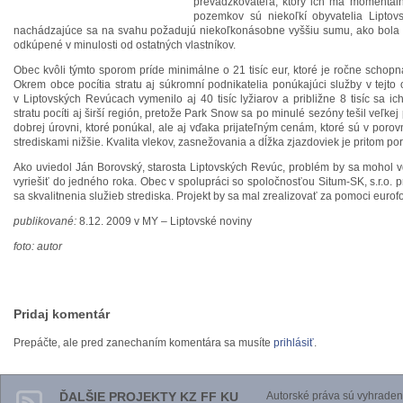
prevádzkovateľa, ktorý ich má momentáln
pozemkov sú niekoľkí obyvatelia Lipto
nachádzajúce sa na svahu požadujú niekoľkonásobne vyššiu sumu, ako bola 
odkúpené v minulosti od ostatných vlastníkov.
Obec kvôli týmto sporom príde minimálne o 21 tisíc eur, ktoré je ročne schopn
Okrem obce pocítia stratu aj súkromní podnikatelia ponúkajúci služby v tejto 
v Liptovských Revúcach vymenilo aj 40 tisíc lyžiarov a približne 8 tisíc sa i
stratu pocíti aj širší región, pretože Park Snow sa po minulé sezóny tešil veľk
dobrej úrovni, ktoré ponúkal, ale aj vďaka prijateľným cenám, ktoré sú v poro
strediskami nižšie. Kvalita vlekov, zasnežovania a dĺžka zjazdoviek je pritom po
Ako uviedol Ján Borovský, starosta Liptovských Revúc, problém by sa moho
vyriešiť do jedného roka. Obec v spolupráci so spoločnosťou Situm-SK, s.r.o. 
sa skvalitnenia služieb strediska. Projekt by sa mal zrealizovať za pomoci eurof
publikované:
8.12. 2009 v MY – Liptovské noviny
foto: autor
Pridaj komentár
Prepáčte, ale pred zanechaním komentára sa musíte
prihlásiť
.
ĎALŠIE PROJEKTY KZ FF KU
Autorské práva sú vyhraden