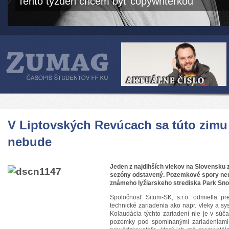
Tento týždeň chcem byť copywriterkou
V Liptovských Revúcach sa túto zimu
nebude
Jeden z najdlhších vlekov na Slovensku 
sezóny odstavený. Pozemkové spory ne
známeho lyžiarskeho strediska Park Sn
Spoločnosť Situm-SK, s.r.o. odmietla p
technické zariadenia ako napr. vleky a s
Kolaudácia týchto zariadení nie je v súča
pozemky pod spomínanými zariadeniami 