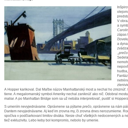
Inšpir
olejom
predsta
V obra
a symb
Caroli
zápas 
človeka
a dyna
zvádzat
,,
prečo 
Sedela
nemohl
nepovš
hudba,
Fantázi
netrén
zlenivi
A Hopper karikoval. Dal Maľbe názov Manhattanský most a nechal ho zmiznúť. M
tiene. A megalomanský symbol Ameriky nechal zaniknúť ako nič. Odobral mostu
maliar. A po Manhattan Bridge som sa už nebála interpretovať, pustiť si Hopper
S umením nevyjednávame. Oprávnene sa pýtame
prečo
, oprávnene sa nám páč
Dantem nevyjednávame. Aj keď im zrovna my, či zrovna dnes nerozumieme. Ro
spočíva v podčiarkovaní limitov diváka. Nesie chuť všetkých nedocenených a 
tiež exkluzivitu. Lebo keby bol kompromis, nebolo by umenie.