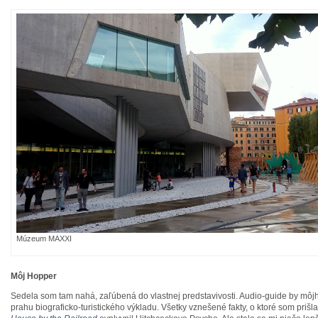
Múzeum MAXXI
Môj Hopper
Sedela som tam nahá, zaľúbená do vlastnej predstavivosti. Audio-guide by môj
prahu biograficko-turistického výkladu. Všetky vznešené fakty, o ktoré som prišl