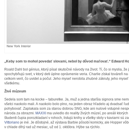
New York Interior
,,Keby som to mohol povedať slovami, nebol by dôvod maľovať.“ Edward H
Roald Dahl bol génius, ktorý písal skutočné návody na život. Tí, čo si myslia, že 
spochybňujú svet, v ktorý deti úplne oprávnenie veria. Charlie získal továreň na
celkom veril, čo uvidel a počul. Jeho myseľ nerobila zhubné zákruty, jeho myse
všetkému.
Živé múzeum
Sedela som tam na kocke – taburetke. Ja, muž a jedna staršia signora sme nemal
všetci naokolo mali. A naokolo bolo plno, na jeden obraz hľadelo aj dvadsať ľu
pohybovať. Zaplakala som za starou dobrou SNG, kde ani nulové vstupné nesp
národa za obrazmi.
MAXXI
ma uviedlo do reality živých múzeí, po areáli ktorých
študenti čupia porozkladaní v rohoch, listujú knihy a všetky stoly v kaviarni sú z
Vittoriano
je iné. Je dôstojné, až výstava Barbie pôsobí komicky, ale Hopper vô
v chlade dlhý rad už mesiac, už od 1. októbra. Hýbe sa rýchlo.