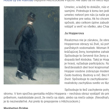
House by the Railroad
ovplyvnil Hitchcockove Psycho. Ale stalo sa mi niečo lepš
Umelec, a každý to dokáže, nás 
samými. Potrebuje k tomu len jed
umelec netvorí pre nás (a naše par
kompletne pre seba. Ak ho chcem
spôsob, ako celkom úplne zabudnú
vstúpiť a veriť vo všetko, ako Char
Ja Hopperova
Realizmus nie je zárukou, že obr
Hopperove obrazy sú živé, sú poh
parížskych vodomalieb. Woman W
kráčajúcej ženy, kompletne zahalen
Spôsobuje to červené líce ženy a 
dopadá tieň klobúka. Taký je Hop
je hravý, vyžaduje participáciu. N
šesťdesiatich diel tvorí krajinom
Hopper osobne zobrazuje modern
často budovy. Budovy a nič. Bez ľu
život. Spôsobuje to zachytávanie 
realisticky zachytáva svetlo vo fá
Spôsobuje to tiež zachytenie poh
stromu. V tom spočíva genialita môjho Hoppera – necháva obraz vystúpiť do pr
príbehom, nadobúdate pocit, že niečo sa stalo, alebo sa niečo udeje. (Neodhaľ
je to neznesiteľné. Asi preto to prepojenie s Hitchcockom.)
Manhattan Bridge