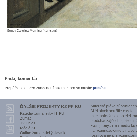
South Carolina Morning (kontrast)
Pridaj komentár
Prepáčte, ale pred zanechaním komentára sa musíte
prihlásiť
.
ĎALŠIE PROJEKTY KZ FF KU
Autorské práva sú vyhraden
Akékoľvek použitie častí al
Katedra žurnalistiky FF KU
mechanickým alebo elektro
Zumag
predchádzajúceho, písomnéh
TV Unica
zverejnených ma media.ku.s
Médiá KU
na rozmnožovanie a na vere
Online žurnalistický slovník
rozširovanie ich rozmnoženi