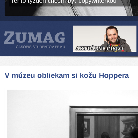
Tento týždeň chcem byť copywriterkou
V múzeu obliekam si kožu Hoppera