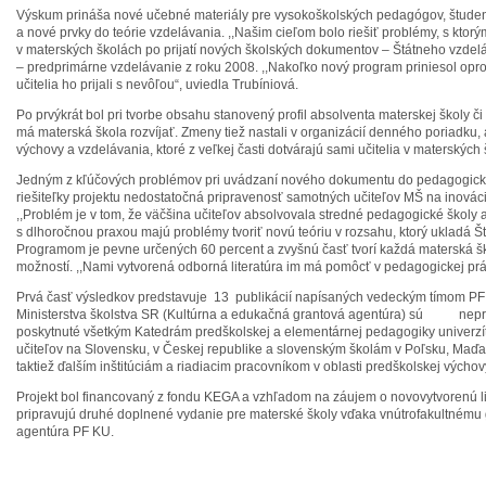
Výskum prináša nové učebné materiály pre vysokoškolských pedagógov, študent
a nové prvky do teórie vzdelávania. ,,Našim cieľom bolo riešiť problémy, s ktorými
v materských školách po prijatí nových školských dokumentov – Štátneho vzd
– predprimárne vzdelávanie z roku 2008. ,,Nakoľko nový program priniesol op
učitelia ho prijali s nevôľou“, uviedla Trubíniová.
Po prvýkrát bol pri tvorbe obsahu stanovený profil absolventa materskej školy č
má materská škola rozvíjať. Zmeny tiež nastali v organizácií denného poriadku,
výchovy a vzdelávania, ktoré z veľkej časti dotvárajú sami učitelia v materských
Jedným z kľúčových problémov pri uvádzaní nového dokumentu do pedagogicke
riešiteľky projektu nedostatočná pripravenosť samotných učiteľov MŠ na inovácie
,,Problém je v tom, že väčšina učiteľov absolvovala stredné pedagogické školy a 
s dlhoročnou praxou majú problémy tvoriť novú teóriu v rozsahu, ktorý ukladá Š
Programom je pevne určených 60 percent a zvyšnú časť tvorí každá materská šk
možností. ,,Nami vytvorená odborná literatúra im má pomôcť v pedagogickej práci
Prvá časť výsledkov predstavuje 13 publikácií napísaných vedeckým tímom 
Ministerstva školstva SR (Kultúrna a edukačná grantová agentúra) sú nepr
poskytnuté všetkým Katedrám predškolskej a elementárnej pedagogiky univerzít,
učiteľov na Slovensku, v Českej republike a slovenským školám v Poľsku, Ma
taktiež ďalším inštitúciám a riadiacim pracovníkom v oblasti predškolskej výchov
Projekt bol financovaný z fondu KEGA a vzhľadom na záujem o novovytvorenú lite
pripravujú druhé doplnené vydanie pre materské školy vďaka vnútrofakultném
agentúra PF KU.