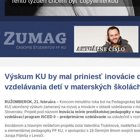
Tento týždeň chcem byť copywriterkou
Výskum KU by mal priniesť inovácie 
vzdelávania detí v materských školác
RUŽOMBEROK, 21. februára –
Koncom minulého roka bol na Pedagogickej fakul
KU) ukončený výskum zameraný na rozvoj a inovácie v oblasti vzdelávania v m
Slovensku. Projekt pod názvom
Inovácia teórie predškolskej pedagogiky v na
vzdelávací program ISCED 0 – predprimárne vzdelávanie
sa uskutočnil v ro
Iniciátorom a hlavným riešiteľom projektu bola Valentína Trubíniová, riaditeľka 
a elementárnej pedagogiky PF KU, v spolupráci s 18 členným tímom svojich kole
Juraja Páleša v Levoči.