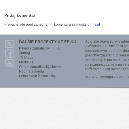
Pridaj komentár
Prepáčte, ale pred zanechaním komentára sa musíte
prihlásiť
.
ĎALŠIE PROJEKTY KZ FF KU
Autorské práva sú vyhraden
Akékoľvek použitie častí al
Katedra žurnalistiky FF KU
mechanickým alebo elektro
Zumag
predchádzajúceho, písomnéh
TV Unica
zverejnených ma media.ku.s
Médiá KU
na rozmnožovanie a na vere
Online žurnalistický slovník
rozširovanie ich rozmnoženi
Rodina a médiá
Letná škola žurnalistiky
© 2026 Copyright ZUMAG.