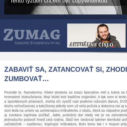
Tento týždeň chcem byť copywriterkou
ZABAVIŤ SA, ZATANCOVAŤ SI, ZHOD
ZUMBOVAŤ…
Poznáte to. Narodeniny. Všetci dookola sú zrazu špeciálne milí a tvária sa
hromadné blahoželania. Moji blízki boli tradične originálni. A tak som si ten
a spontánnych prianiach, mohla oči vyočiť nad podivne ružovým darom, D
druhu voľnočasovej a tukožravej aktivity som už veľa počula a dokonca raz aj 
som teda na umelo sa usmievajúcu inštruktorku z obalu, ktorá sa nápadne po
aj zvedavo zapínala počítač…takto, podobný dar nikdy nie je na zahoden
jednoducho pobaviť hneď celá rodina. Stačí len sledovať takmer identické p
začiatočník – nadšenec, kopírujúc inštruktora. Bolo tomu tak i v mojom prí