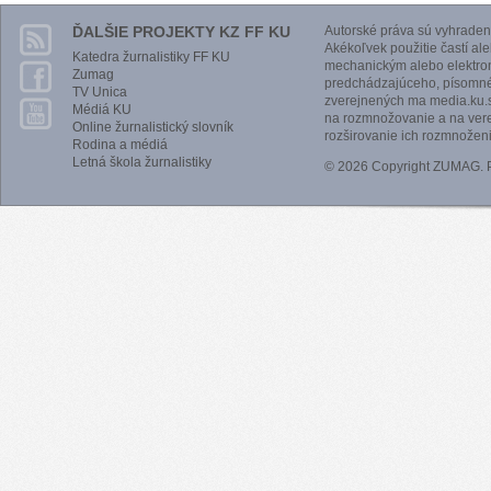
ĎALŠIE PROJEKTY KZ FF KU
Autorské práva sú vyhraden
Akékoľvek použitie častí al
Katedra žurnalistiky FF KU
mechanickým alebo elektro
Zumag
predchádzajúceho, písomnéh
TV Unica
zverejnených ma media.ku.s
Médiá KU
na rozmnožovanie a na vere
Online žurnalistický slovník
rozširovanie ich rozmnoženi
Rodina a médiá
Letná škola žurnalistiky
© 2026 Copyright ZUMAG.