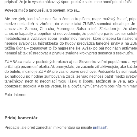
pripísať, že je to vysoko nákazlivý šport, pretože sa ku mne hneď pridali ďalší.
Povedz mi čo tancuješ, ja ti poviem, kto si…
Ale pre tých, ktorí stále netušia o čom to tu píšem, (napr. mužský čitateľ, p
medze nekladie!) si zhrňme, čo vlastne taká ZUMBA samotná obsahuje. Je 
tancov ako Samba, Cha-cha, Merengue, Salsa a iné. Základom je, že člove
tanečné kapacity a popritom si neuvedomuje, že posilňuje partie takmer celého 
metabolizmu a vyplavuje zopár endorfínov navyše, ktoré prispejú ku následn
nepríde svalovica). Inštruktor/ka do hudby predvádza tanečné prvky a na ZU
ťažšia úloha – zopakovať to čo najpresnejšie. Avšak po pár hodinách aktívneh
nemusí až tak sústreďovať a plynule zvládne krok vpred dokonca s tlesknutím.
ZUMBA sa stala v posledných rokoch aj na Slovensku veľmi populárnou a vy
priťahujú pozornosť okolia. Ak premýšľate, že začnete žiť aktívnejšie, ako ka
do bufetu, možno je ZUMBA pre vás to pravé orechové. Podčiarkla by som však, 
ak náhodou po hodine zumbovania zistíš, že viac nechceš patriť medzi svetov
tanečníkov, nech to neochladí tvoju lásku k športu. Možností je veľa, ako v
poobzerať dookola. A to ste vedeli, že aj obyčajným úsmevom posilníte minimáln
Foto: Internet
Pridaj komentár
Prepáčte, ale pred zanechaním komentára sa musíte
prihlásiť
.