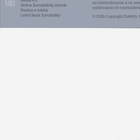
Médiá KU
na rozmnožovanie a na vere
Online žurnalistický slovník
rozširovanie ich rozmnoženi
Rodina a médiá
Letná škola žurnalistiky
© 2026 Copyright ZUMAG.