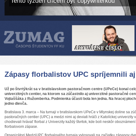
Tento týždeň chcem byť copywriterkou
Zápasy florbalistov UPC spríjemnili aj
Už po štvrtýkrát sa v bratislavskom pastoračnom centre (UPeCe) konal celo
univerzitných centier, na ktorom sa zúčastnilo aj univerzitné pastoračné c
Vojtaššáka z Ružomberka. Podmienka účasti bola len jedna. Na hracej ploc
jedno dievča.
Bratislava 3. marca – Na turnaji v bratislavskom UPeCe v Mlynskej doline sa zú
pastoračných centier (UPC) a medzi nimi aj deviati hráči z Katolíckej univerzity
chodievali hrávať florbal z Univerzity každý štvrtok, kde boli neskôr oboznámen
florbalovom zápase.
Organizátori MedziUPC florbalového turnaja vylosovali na začiatku zápasov dve