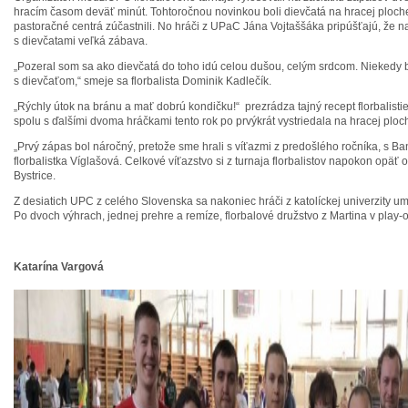
hracím časom deväť minút. Tohtoročnou novinkou boli dievčatá na hracej ploche
pastoračné centrá zúčastnili. No hráči z UPaC Jána Vojtaššáka pripúšťajú, že na
s dievčatami veľká zábava.
„Pozeral som sa ako dievčatá do toho idú celou dušou, celým srdcom. Niekedy 
s dievčaťom,“ smeje sa florbalista Dominik Kadlečík.
„Rýchly útok na bránu a mať dobrú kondičku!“ prezrádza tajný recept florbalisti
spolu s ďalšími dvoma hráčkami tento rok po prvýkrát vystriedala na hracej ploc
„Prvý zápas bol náročný, pretože sme hrali s víťazmi z predošlého ročníka, s Ba
florbalistka Víglašová. Celkové víťazstvo si z turnaja florbalistov napokon opäť
Bystrice.
Z desiatich UPC z celého Slovenska sa nakoniec hráči z katolíckej univerzity umi
Po dvoch výhrach, jednej prehre a remíze, florbalové družstvo z Martina v play-of
Katarína Vargová