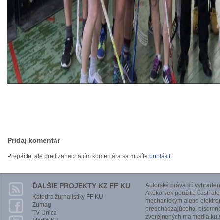
Pridaj komentár
Prepáčte, ale pred zanechaním komentára sa musíte
prihlásiť
.
ĎALŠIE PROJEKTY KZ FF KU
Autorské práva sú vyhraden
Akékoľvek použitie častí al
Katedra žurnalistiky FF KU
mechanickým alebo elektro
Zumag
predchádzajúceho, písomnéh
TV Unica
zverejnených ma media.ku.s