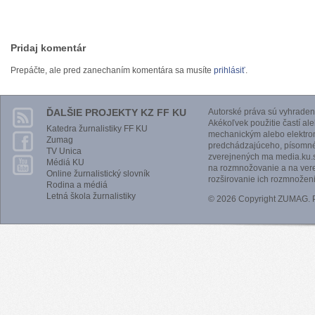
Pridaj komentár
Prepáčte, ale pred zanechaním komentára sa musíte
prihlásiť
.
ĎALŠIE PROJEKTY KZ FF KU
Autorské práva sú vyhraden
Akékoľvek použitie častí al
Katedra žurnalistiky FF KU
mechanickým alebo elektro
Zumag
predchádzajúceho, písomnéh
TV Unica
zverejnených ma media.ku.s
Médiá KU
na rozmnožovanie a na vere
Online žurnalistický slovník
rozširovanie ich rozmnoženi
Rodina a médiá
Letná škola žurnalistiky
© 2026 Copyright ZUMAG.