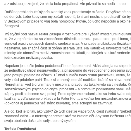
a z odstupu je zrejmé, že akcia bola prepálená. Ale priznať to sa nedá – lebo…
Ďalší neprehliadnuteľný príbuzenský znak predstavuje mlčanie. Povyšované na 
odídených. Lebo keby sme my začali hovoriť, to si ani nechcite predstaviť, čo by
V Bezákovom prípade to vraj bola homoloby. Ktovie, čo ucho nepočulo a oko ne
Zasępovi.
Iný styčný bod nazval rektor Zasępa v rozhovore pre Týždeň mysterium iniquita
to, že verejná mienka sa v konečnom dôsledku obracia, paradoxne, proti tomu, kt
venoval práci v prospech daného spoločenstva. V prípade arcibiskupa Bezáka je
nezavrhla, ale značná časť si doňho utierala ústa. Na Katolíckej univerzite tiež
mienky, ale atmosféra medzi zamestnancami fakúlt, na ktorých sa staré vedenie 
jednoznačne protizasępovská.
Napokon je tu ešte jedna podobnosť hodná pozornosti. Akási alergia na utrpen
že jednotlivec utrpel nespravodlivo, a prispejeme do všeobecného zdesenia s
jeho potupu pridlho na očiach. Tí, ktorí si niečo tohto druhu preskákali, vedia, 
vety z úst priateľov patrí: Teraz si zranený, nemáš nadhľad, brániš sa hlava-neh
Nepreháňaj, veď tí druhí majú v niečom aj pravdu, až taká krivda sa ti nestala. 
sebazáchovnými psychologickými procesmi – a pritom im podliehame sami. Má
trápny pocit a chceme svoj pokoj. Preto oplývame radami, ako sa treba sväto od
lízať rany, vyťahujeme príklady à la Páter Pio…, a keď sa ten nešťastník znova
(dokonca aj pomocou nečistého bulváru!), sme schopní ho zavrhnúť.
Ale čo, keď je to tak, ako vždy? Že tých ciest je viacero? Aj ciest svätosti? Nieke
znamená odísť – a niekedy neprestať otvárať bratom oči. Aby som Božiemu lieč
svoju ubolenú dušu, ale celý ubolený systém.
Terézia Rončáková