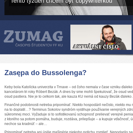
Tento týždeň chcem byť copywriterkou
Zasępa do Bussolenga?
Keby bola Katolícka univerzita v Trnave – od čoho nemala v čase vzniku ďaleko 
kancelárom tri roky Róbert Bezák. A dnes by sme mohli špekulovať, že osud ved
osud pastiera. Nie je to celkom tak, ale kauza KU nemá od kauzy Bezák ďalek
Finančné podobnosti netreba pripomínať. Niekto hospodáril nečisto, niekto mu na
na to doplatil…? Terminus Sokolov syndróm vystihuje používanie verejných zd
súkromnej moci. Vyžaduje si to sofistikovanú schopnosť prelievať verejné pen
z ktorého sa potom pomáha, buduje, rozdáva, prilepšuje – a kupuje vďačnosť, úc
nechce sa kradnúť – ale…
Pripomínať netreba ani úsilie mašinérie niekoho potichu zomlieť. Nepodarilo sa 