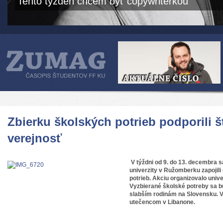
Tento týždeň chcem byť copywriterkou
Zbierku školských potrieb podporili š
verejnosť
V týždni od 9. do 1
3. decembra sa
univerzity v Ružomberku zapojili
potrieb. Akciu organizovalo univ
e
Vyzbierané školské potreby sa b
slabším rodinám na Slovensku.
utečencom v Libanone.