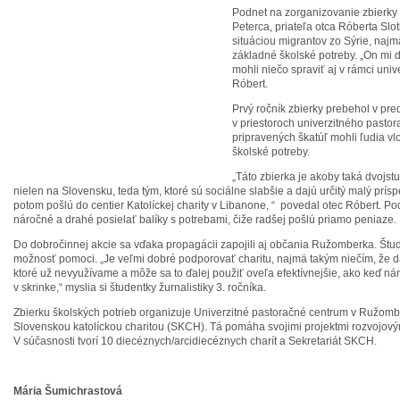
Podnet na zorganizovanie zbierky
Peterca, priateľa otca Róberta Slo
situáciou migrantov zo Sýrie, najm
základné školské potreby. „On mi d
mohli niečo spraviť aj v rámci uni
Róbert.
Prvý ročník zbierky prebehol v p
v priestoroch univerzitného pasto
pripravených škatúľ mohli ľudia vl
školské potreby.
„Táto zbierka je akoby taká dvoj
nielen na Slovensku, teda tým, ktoré sú sociálne slabšie a dajú určitý malý prísp
potom pošlú do centier Katolíckej charity v Libanone, “ povedal otec Róbert. Pod
náročné a drahé posielať balíky s potrebami, čiže radšej pošlú priamo peniaze.
Do dobročinnej akcie sa vďaka propagácii zapojili aj občania Ružomberka. Študen
možnosť pomoci. „Je veľmi dobré podporovať charitu, najmä takým niečím, že 
ktoré už nevyužívame a môže sa to ďalej použiť oveľa efektívnejšie, ako keď nám
v skrinke,“ myslia si študentky žurnalistiky 3. ročníka.
Zbierku školských potrieb organizuje Univerzitné pastoračné centrum v Ružomb
Slovenskou katolíckou charitou (SKCH). Tá pomáha svojimi projektmi rozvojový
V súčasnosti tvorí 10 diecéznych/arcidiecéznych charít a Sekretariát SKCH.
Mária Šumichrastová