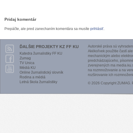
Pridaj komentár
Prepáčte, ale pred zanechaním komentára sa musíte
prihlásiť
.
ĎALŠIE PROJEKTY KZ FF KU
Autorské práva sú vyhraden
Akékoľvek použitie častí al
Katedra žurnalistiky FF KU
mechanickým alebo elektro
Zumag
predchádzajúceho, písomnéh
TV Unica
zverejnených ma media.ku.s
Médiá KU
na rozmnožovanie a na vere
Online žurnalistický slovník
rozširovanie ich rozmnoženi
Rodina a médiá
Letná škola žurnalistiky
© 2026 Copyright ZUMAG.