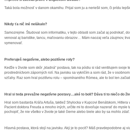
Taká bola možnosť v danom okamihu. Prijal som ju a neriešil som, či prídu lepši
Nikdy ťa nič iné nelákalo?
Samozrejme. Študoval som infor
matiku, v tejto oblasti som začal aj podnikať, d
venoval
aj baristike, tancu, maľovaniu obrazov… Mám naozaj veľa záujmov, trval
vymenovať.
Preferuješ negatívne, alebo pozitívne roly?
Keďže v živote som skôr „kladná“ postava, tak na pódiu si rád ventilujem svoje
prostredníctvom záporných rolí. Na javisku sa vykričím a som
rád, že v osobnom
vzťahy. Raz som hral pozitívnu rolu
– spomínaného Rómea, ale to bol len zači
Hral si teda prevažne negatívne postavy…aké to boli? Dáva ti to niečo do ži
Hral som bastarda Kráľa Artuša, taktiež Shylocka v Kupcovi Benátskom, Hitlera
Pacient doktora Freuda a mnoho iných, určite mi to dovoľuje nazerať do mysle t
pochopiť, že nie všetko v živote je také čierne alebo biele ako by sa mohlo zdať.
Hlavná postava, ktorá stojí na javisku. Aký je to pocit? Máš pravdepodobne aj via