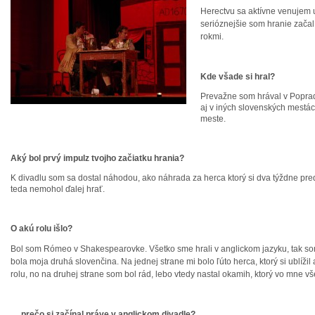
Herectvu sa akt
ívne venujem u
serióznejšie som hranie zača
rokmi.
Kde všade si hral?
Prevažne som hrával v Popra
aj v iných slovenských mestác
meste.
Aký bol prvý impulz tvojho začiatku hrania?
K divadlu som sa dostal náhodou, ako náhrada za herca ktorý si dva týždne pred
teda nemohol ďalej hrať.
O akú rolu išlo?
Bol som Rómeo v Shakespearovke. Všetko
sme hrali v anglickom jazyku, tak so
bola
moja druhá slovenčina. Na jednej strane mi bolo ľúto herca, ktorý si ublíži
rolu, no na druhej strane som bol rád, lebo vtedy nastal okamih, ktorý vo mne vš
….prečo si začínal práve v anglickom divadle?