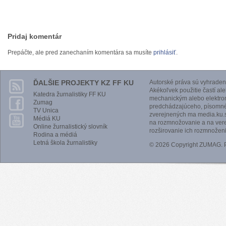
Pridaj komentár
Prepáčte, ale pred zanechaním komentára sa musíte
prihlásiť
.
ĎALŠIE PROJEKTY KZ FF KU
Autorské práva sú vyhraden
Akékoľvek použitie častí al
Katedra žurnalistiky FF KU
mechanickým alebo elektro
Zumag
predchádzajúceho, písomnéh
TV Unica
zverejnených ma media.ku.s
Médiá KU
na rozmnožovanie a na vere
Online žurnalistický slovník
rozširovanie ich rozmnoženi
Rodina a médiá
Letná škola žurnalistiky
© 2026 Copyright ZUMAG.