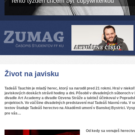
Tento týždeň chcem byť copywriterkou
Život na javisku
Tadeáš Tauchin je mladý herec, ktorý sa narodil pred 21 rokmi. Hral v niek
javiskových doskách strávil hodiny a dni. Pôsobil v divadelných súboroch v
divadle Art Academy a divadle Ozvena Stráže a taktiež účinkoval v Popra
projektoch. Vo väčšine divadelných predstavení mal Tadeáš hlavnú rolu. V 
tex
tov študuje Tadeáš herectvo na Akadé
mii umení v Banskej Bystrici. Vys
pre vás…
Od kedy sa venu
ješ herectv