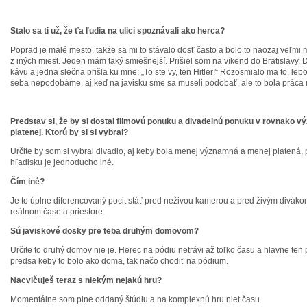
Stalo sa ti už, že ťa ľudia na ulici spoznávali ako herca?
Poprad je malé mesto, takže sa mi to stávalo dosť často a bolo to naozaj veľmi 
z iných miest. Jeden mám taký smiešnejší. Prišiel som na víkend do Bratislavy. D
kávu a jedna slečna prišla ku mne: „To ste vy, ten Hitler!“ Rozosmialo ma to, le
seba nepodobáme, aj keď na javisku sme sa museli podobať, ale to bola práca
Predstav si, že by si dostal filmovú ponuku a divadelnú ponuku v rovnako v
platenej. Ktorú by si si vybral?
Určite by som si vybral divadlo, aj keby bola menej významná a menej platená, 
hľadisku je jednoducho iné.
Čím iné?
Je to úplne diferencovaný pocit stáť pred neživou kamerou a pred živým diváko
reálnom čase a priestore.
Sú javiskové dosky pre teba druhým domovom?
Určite to druhý domov nie je. Herec na pódiu netrávi až toľko času a hlavne ten p
predsa keby to bolo ako doma, tak načo chodiť na pódium.
Nacvičuješ teraz s niekým nejakú hru?
Momentálne som plne oddaný štúdiu a na komplexnú hru niet času.