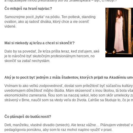
a najčastejšie mnou prednášaný bol od Shakespeara – Byť, či nebyť?
Čo miluješ na hraní najviac?
Samozrejme pocit „bytia“ na pódiu. Ten potlesk, standing
ovation, ako aj radosť diváka, ktorý chce a vie oceniť
videné.
Mal si niekedy aj krízu a chcel si skončiť?
Dalo by sa povedať, že kríza prišla teraz, keď zisťujem, aké
je to náročné byť skutočným profesionálnym hercom, no
skončiť sa zatiaľ nechystám.
Aký je to pocit byť jedným z mála študentov, ktorých prijali na Akadémiu um
Vnímam to ako veľkú zodpovednosť, dostal som príležitosť byť súčasťou kultúry
uvedomujem dôležitosť môjho štúdia. Mám skúsenosť s inou školou, tá bola vš
ekonomického zamerania. Ňou som sa naozaj sekol, lebo som skôr umelecky za
strávený v Brne, naučil som sa vtedy veľa do života. Ľahšie sa študuje to, čo je
Čo plánuješ do budúcnosti?
Deti, manželku, vlastné divadlo (smiech). Ale teraz vážne… Plánujem vstrebať v
pedagógovia ponúknu, aby som to raz mohol naplno využiť v praxi.