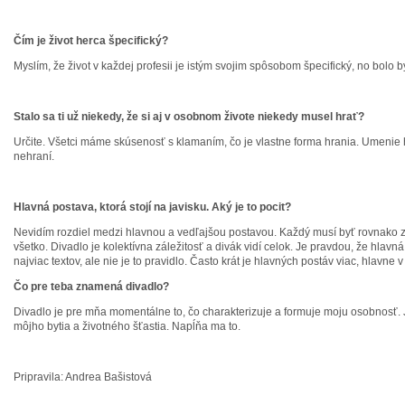
Čím je život herca špecifický?
Myslím, že život v každej profesii je istým svojim spôsobom špecifický, no bolo 
Stalo sa ti už niekedy, že si aj v osobnom živote niekedy musel hrať?
Určite. Všetci máme skúsenosť s klamaním, čo je vlastne forma hrania. Umenie 
nehraní.
Hlavná postava, ktorá stojí na javisku. Aký je to pocit?
Nevidím rozdiel medzi hlavnou a vedľajšou postavou. Každý musí byť rovnako
všetko. Divadlo je kolektívna záležitosť a divák vidí celok. Je pravdou, že hlav
najviac textov, ale nie je to pravidlo. Často krát je hlavných postáv viac, hlavne
Čo pre teba znamená divadlo?
Divadlo je pre mňa momentálne to, čo charakterizuje a formuje moju osobnosť. 
môjho bytia a životného šťastia. Napĺňa ma to.
Pripravila: Andrea Bašistová