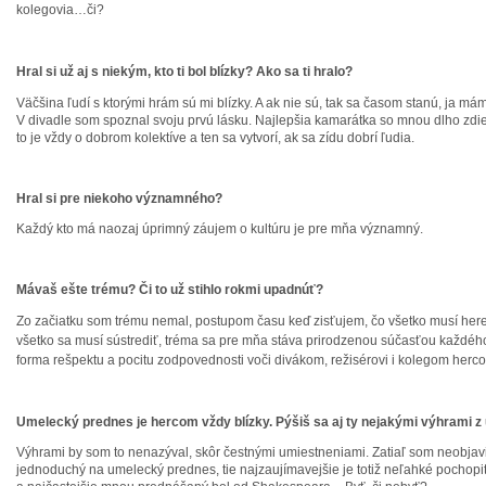
kolegovia…či?
Hral si už aj s
niekým, k
to ti bol blízky? Ako sa ti hralo?
Väčšina ľudí s ktorými hrám sú mi blízky. A ak nie sú, tak sa časom stanú, ja mám 
V divadle som spoznal svoju prvú lásku. Najlepšia kamarátka so mnou dlho z
to je vždy o dobrom kolektíve a ten sa vytvorí, ak sa zídu dobrí ľudia.
Hral si pre niekoho významného?
Každý kto má naozaj úprimný záujem o kultúru je pre mňa významný.
Mávaš ešte trému? Či to už stihlo rokmi upadnúť?
Zo začiatku som trému nemal, postupom času keď zisťujem, čo všetko musí her
všetko sa musí sústrediť, tréma sa pre mňa stáva priro
dzenou súčasťou každého 
forma rešpektu a pocitu zodpovednosti voči divákom, režisérovi i kolegom herc
Umelecký prednes je hercom vždy blízky. Pýšiš sa aj ty nejakými výhrami
Výhrami by som to nenazýval, skôr čestnými umiestneniami. Zatiaľ som neobjavil
jednoduchý na umelecký prednes, tie najzaujímavejšie je totiž neľahké pochopi