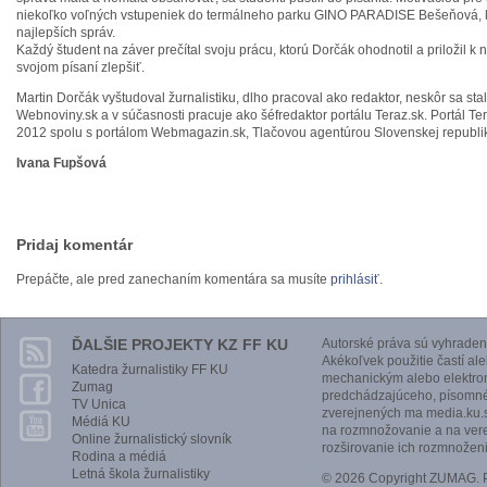
niekoľko voľných vstupeniek do termálneho parku GINO PARADISE Bešeňová, kto
najlepších správ.
Každý študent na záver prečítal svoju prácu, ktorú Dorčák ohodnotil a priložil k n
svojom písaní zlepšiť.
Martin Dorčák vyštudoval žurnalistiku, dlho pracoval ako redaktor, neskôr sa sta
Webnoviny.sk a v súčasnosti pracuje ako šéfredaktor portálu Teraz.sk. Portál Te
2012 spolu s portálom Webmagazin.sk, Tlačovou agentúrou Slovenskej republi
Ivana Fupšová
Pridaj komentár
Prepáčte, ale pred zanechaním komentára sa musíte
prihlásiť
.
ĎALŠIE PROJEKTY KZ FF KU
Autorské práva sú vyhraden
Akékoľvek použitie častí al
Katedra žurnalistiky FF KU
mechanickým alebo elektro
Zumag
predchádzajúceho, písomnéh
TV Unica
zverejnených ma media.ku.s
Médiá KU
na rozmnožovanie a na vere
Online žurnalistický slovník
rozširovanie ich rozmnoženi
Rodina a médiá
Letná škola žurnalistiky
© 2026 Copyright ZUMAG.