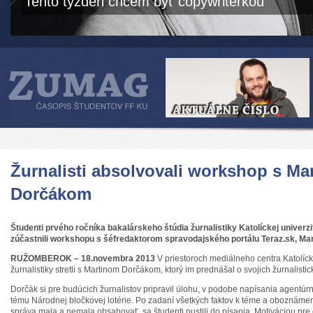
Tento týždeň chcem byť copywriterkou
Žurnalisti absolvovali workshop s Ma
Dorčákom
Študenti prvého ročníka bakalárskeho štúdia žurnalistiky Katolíckej univer
zúčastnili workshopu s šéfredaktorom spravodajského portálu Teraz.sk, M
RUŽOMBEROK – 18.novembra 2013
V priestoroch mediálneho centra Katolícke
žurnalistiky stretli s Martinom Dorčákom, ktorý im prednášal o svojich žurnalisti
Dorčák si pre budúcich žurnalistov pripravil úlohu, v podobe napísania agentúrne
tému Národnej bločkovej lotérie. Po zadaní všetkých faktov k téme a oboznámen
správa mala a nemala obsahovať, sa študenti pustili do písania. Motiváciou pr