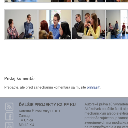
Pridaj komentár
Prepáčte, ale pred zanechaním komentára sa musíte
prihlásiť
.
ĎALŠIE PROJEKTY KZ FF KU
Autorské práva sú vyhraden
Akékoľvek použitie častí al
Katedra žurnalistiky FF KU
mechanickým alebo elektro
Zumag
predchádzajúceho, písomnéh
TV Unica
zverejnených ma media.ku.s
Médiá KU
na rozmnožovanie a na vere