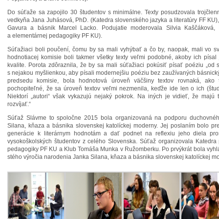
Do súťaže sa zapojilo 30 študentov s minimálne. Texty posudzovala trojčlen
vedkyňa Jana Juhásová, PhD. (Katedra slovenského jazyka a literatúry FF KU), 
Gavura a básnik Marcel Lacko. Podujatie moderovala Silvia Kaščáková, 
a elementárnej pedagogiky PF KU).
Súťažiaci boli poučení, čomu by sa mali vyhýbať a čo by, naopak, mali vo svo
hodnotiacej komisie boli takmer všetky texty veľmi podobné, akoby ich písal 
kvalite. Porota zdôraznila, že by sa mali súťažiaci pokúsiť písať poéziu „od 
s nejakou myšlienkou, aby písali modernejšiu poéziu bez zaužívaných básnick
predsedu komisie, bola hodnotová úroveň väčšiny textov rovnaká, ako 
pochopiteľné, že sa úroveň textov veľmi nezmenila, keďže ide len o ich (štude
Niektorí „autori“ však vykazujú nejaký pokrok. Na iných je vidieť, že majú t
rozvíjať.“
Súťaž Slávme to spoločne 2015 bola organizovaná na podporu duchovnéh
Silana, kňaza a básnika slovenskej katolíckej moderny. Jej poslaním bolo pre
generácie k literárnym hodnotám a dať podnet na reflexiu jeho diela pros
vysokoškolských študentov z celého Slovenska. Súťaž organizovala Katedra 
pedagogiky PF KU a Klub Tomáša Munka v Ružomberku. Po prvýkrát bola vyhl
stého výročia narodenia Janka Silana, kňaza a básnika slovenskej katolíckej m