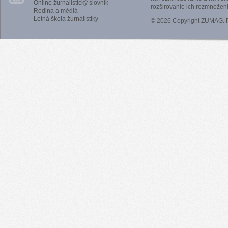
Online žurnalistický slovník
rozširovanie ich rozmnoženi
Rodina a médiá
Letná škola žurnalistiky
© 2026 Copyright ZUMAG.