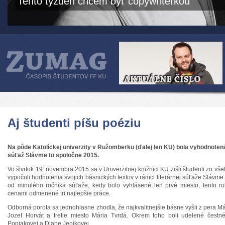
Tento týždeň chcem byť copywriterkou
Aj študenti píšu poéziu
Na pôde Katolíckej univerzity v Ružomberku (ďalej len KU) bola vyhodnoten
súťaž Slávme to spoločne 2015.
Vo štvrtok 19. novembra 2015 sa v Univerzitnej knižnici KU zišli študenti zo vš
vypočuli hodnotenia svojich básnických textov v rámci literárnej súťaže Slávme
od minulého ročníka súťaže, kedy bolo vyhlásené len prvé miesto, tento r
cenami odmenené tri najlepšie práce.
Odborná porota sa jednohlasne zhodla, že najkvalitnejšie básne vyšli z pera Már
Jozef Horvát a tretie miesto Mária Tvrdá. Okrem toho boli udelené čestn
Popjakovej a Diane Jeníkovej.