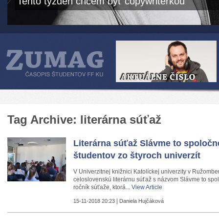
Tento týždeň chcem byť copywriterkou
Tag Archive: literárna súťaž
Literárna súťaž Slávme to spoločn
študentov zo štyroch univerzít
V Univerzitnej knižnici Katolíckej univerzity v Ružombe
celoslovenskú literárnu súťaž s názvom Slávme to spo
ročník súťaže, ktorá...
View Article
|
15-11-2018 20:23
Daniela Hujčáková