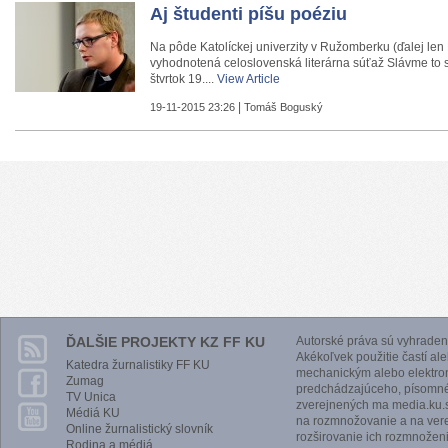
Aj študenti píšu poéziu
Na pôde Katolíckej univerzity v Ružomberku (ďalej len
vyhodnotená celoslovenská literárna súťaž Slávme to 
štvrtok 19....
View Article
|
19-11-2015 23:26
Tomáš Boguský
ĎALŠIE PROJEKTY KZ FF KU
Autorské práva sú vyhraden
Akékoľvek použitie častí al
Katedra žurnalistiky FF KU
mechanickým alebo elektro
Zumag
predchádzajúceho, písomnéh
TV Unica
zverejnených ma media.ku.s
Médiá KU
na rozmnožovanie a na vere
Online žurnalistický slovník
rozširovanie ich rozmnoženi
Rodina a médiá