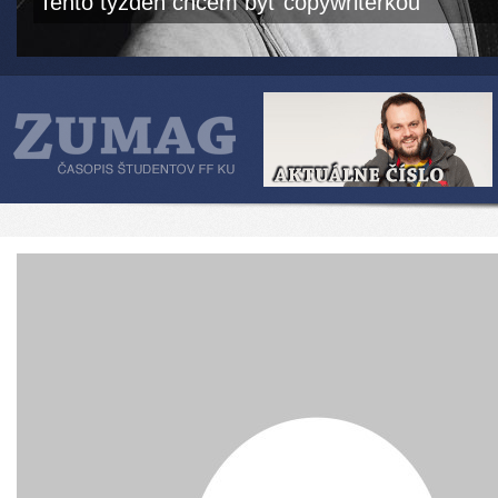
Tento týždeň chcem byť copywriterkou