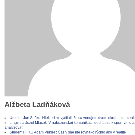
Alžbeta Ladňáková
Umelec Ján Suško: Niektorí mi vyčítali, že sa venujem dvom okruhom umeni
Lingvista Jozef Mlacek: V náboženskej komunikácii dochádza k sporným otáz
analyzovať
Študent FF KU Adam Prikler : Čas v sne ide rovnako rýchlo ako v realite