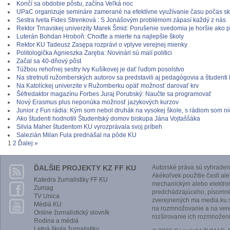
Končí sa obdobie pôstu, začína Veľká noc
UPaC organizuje semináre zamerané na efektívne využívanie času počas s
Sestra Iveta Fides Strenková : S Jonášovým problémom zápasí každý z nás
Rektor Trnavskej univerzity Marek Šmid: Porušenie svedomia je horšie ako 
Luterán Bohdan Hroboň: Choďte a mierte na najlepšie školy
Rektor KU Tadeusz Zasępa rozprávl o vplyve verejnej mienky
Politologička Agnieszka Zaręba: Novinári sú malí politici
Začal sa 40-dňový pôst
Túžbou rehoľnej sestry Ivy Kušíkovej je dať ľuďom posolstvo
Na stretnutí ružomberských autorov sa predstavili aj pedagógovia a študenti
Na Katolíckej univerzite v Ružomberku opäť možnosť darovať krv
Šéfredaktor magazínu Forbes Juraj Porubský: Naučte sa programovať
Nový Erasmus plus neponúka možnosť jazykových kurzov
Junior z Fun rádia: Kým som nebol druhák na vysokej škole, s rádiom som n
Ako študenti hodnotili Študentský domov biskupa Jána Vojtaššáka
Silvia Maher študentom KU vyrozprávala svoj príbeh
Salezián Milan Fula prednášal na pôde KU
1
2
Ďalej »
ĎALŠIE PROJEKTY KZ FF KU
Autorské práva sú vyhraden
Akékoľvek použitie častí al
Katedra žurnalistiky FF KU
mechanickým alebo elektro
Zumag
predchádzajúceho, písomnéh
TV Unica
zverejnených ma media.ku.s
Médiá KU
na rozmnožovanie a na vere
Online žurnalistický slovník
rozširovanie ich rozmnoženi
Rodina a médiá
Letná škola žurnalistiky