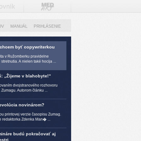
OV
MANUÁL
PRIHLÁSENIE
 chcem byť copywriterkou
zita v Ružomberku pravidelne
stretnutia. A nielen také hocija ...
š: „Žijeme v blahobyte!“
čovaním dvojstranového rozhovoru
a Zumagu. Autorom článku ...
revolúcia novinárom?
ou printovej verzie časopisu Zumag.
e redaktorka Zdenka Man� ...
mináre budú pokračovať aj
stri