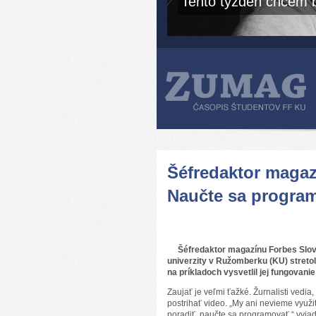
Tento týždeň chcem b
Šéfredaktor magaz
Naučte sa progra
Šéfredaktor magazínu Forbes Sloven
univerzity v Ružomberku (KU) stretol
na príkladoch vysvetlil jej fungovanie
Zaujať je veľmi ťažké. Žurnalisti vedia
postrihať video. „My ani nevieme využ
poradiť, naučte sa programovať,“ vyjad