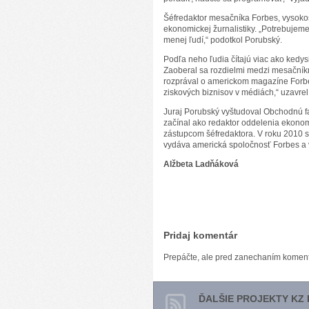
Šéfredaktor mesačníka Forbes, vysokoš
ekonomickej žurnalistiky. „Potrebujem
menej ľudí,“ podotkol Porubský.
Podľa neho ľudia čítajú viac ako kedysi
Zaoberal sa rozdielmi medzi mesačník
rozprával o americkom magazíne Forbe
ziskových biznisov v médiách,“ uzavre
Juraj Porubský vyštudoval Obchodnú fa
začínal ako redaktor oddelenia ekonom
zástupcom šéfredaktora. V roku 2010 s
vydáva americká spoločnosť Forbes a 
Alžbeta Ladňáková
Pridaj komentár
Prepáčte, ale pred zanechaním komen
ĎALŠIE PROJEKTY KZ 