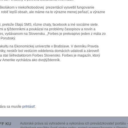
kolákom v niekoľkobodovej prezentácií vysvetlil fungovanie
e robiť lepší obsah, ale máme na to výrazne menej peňazí, a výrazne
, pretože čítajú SMS, rôzne chaty, facebook a iné sociálne siete.
mi a týždenníkmi a poukázal na problémy časopisov a novín a
s, vydávanom na Slovensku. „Forbes je prekvapivo jeden z mála zo
l Porubský.
kultu na Ekonomickej univerzite v Bratislave. V denníku Pravda
iky, neskôr bol vedúcim oddelenia domácich udalostí a zároveň
a stal šéfredaktorom Forbes Slovensko. Forbes je magazín, ktorý
v Amerike vychádza ako dvojtýždenník.
tára sa musíte
prihlásiť
.
FF KU
Autorské práva sú vyhradené a vykonáva ich prevádzkovateľ portálu –