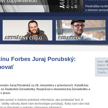
yť copywriterkou
Prednáška na té
v zimnom semestri
ínu Forbes Juraj Porubský:
Autor:
Al
movať
Dátum:
3
Kategóri
Značky:
sko Juraj Porubský sa 26. novembra v priestoroch Katolíckej
 so študentmi žurnalistiky. Rozprával o ekonomickej žurnalistike a
 v praxi.
, ako poslať e-mailom potrebné informácie, ako poskladať text, či
iť všetky výhody, ktoré nám technológie ponúkajú. Keby som vám mal
ril sa Porubský o pokroku získavania informácií.