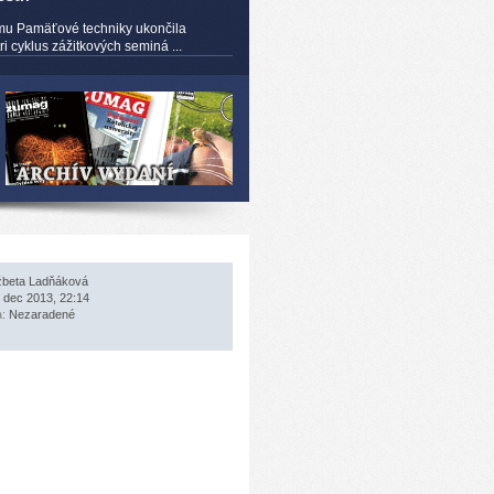
mu Pamäťové techniky ukončila
 cyklus zážitkových seminá ...
žbeta Ladňáková
 dec 2013, 22:14
a:
Nezaradené