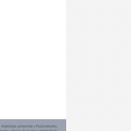
 Katolícka univerzita v Ružomberku.