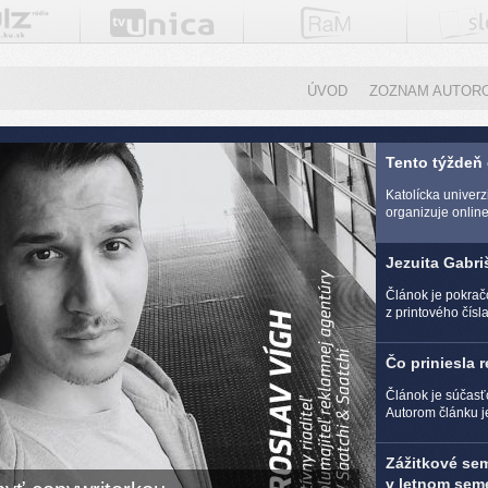
ÚVOD
ZOZNAM AUTOR
Tento týždeň
Katolícka univer
organizuje online 
Jezuita Gabri
Článok je pokra
z printového čísl
Čo priniesla 
Článok je súčasť
Autorom článku j
Zážitkové se
v letnom seme