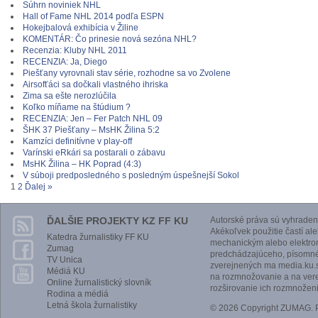
Súhrn noviniek NHL
Hall of Fame NHL 2014 podľa ESPN
Hokejbalová exhibícia v Žiline
KOMENTÁR: Čo prinesie nová sezóna NHL?
Recenzia: Kluby NHL 2011
RECENZIA: Ja, Diego
Piešťany vyrovnali stav série, rozhodne sa vo Zvolene
Airsofťáci sa dočkali vlastného ihriska
Zima sa ešte nerozlúčila
Koľko míňame na štúdium ?
RECENZIA: Jen – Fer Patch NHL 09
ŠHK 37 Piešťany – MsHK Žilina 5:2
Kamzíci definitívne v play-off
Varínski eRkári sa postarali o zábavu
MsHK Žilina – HK Poprad (4:3)
V súboji predposledného s posledným úspešnejší Sokol
1
2
Ďalej »
ĎALŠIE PROJEKTY KZ FF KU
Autorské práva sú vyhraden
Akékoľvek použitie častí al
Katedra žurnalistiky FF KU
mechanickým alebo elektro
Zumag
predchádzajúceho, písomnéh
TV Unica
zverejnených ma media.ku.s
Médiá KU
na rozmnožovanie a na vere
Online žurnalistický slovník
rozširovanie ich rozmnoženi
Rodina a médiá
Letná škola žurnalistiky
© 2026 Copyright ZUMAG.