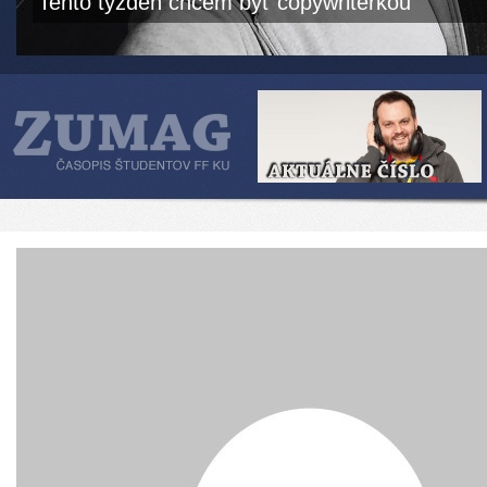
Tento týždeň chcem byť copywriterkou