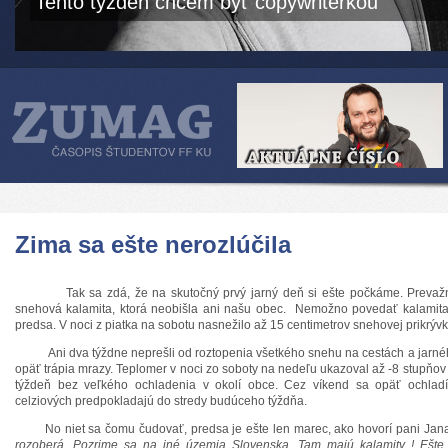
Tento týždeň chcem byť copywriterkou
Zima sa ešte nerozlúčila
Tak sa zdá, že na skutočný prvý jarný deň si ešte počkáme. Prevažnú
snehová kalamita, ktorá neobišla ani našu obec. Nemožno povedať kalamita
predsa. V noci z piatka na sobotu nasnežilo až 15 centimetrov snehovej prikrývk
Ani dva týždne neprešli od roztopenia všetkého snehu na cestách a jarného
opäť trápia mrazy. Teplomer v noci zo soboty na nedeľu ukazoval až -8 stupňov 
týždeň bez veľkého ochladenia v okolí obce. Cez víkend sa opäť ochlad
celziových predpokladajú do stredy budúceho týždňa.
No niet sa čomu čudovať, predsa je ešte len marec, ako hovorí pani Jan
rozoberá. Pozrime sa na iné územia Slovenska. Tam majú kalamity ! Ešte 