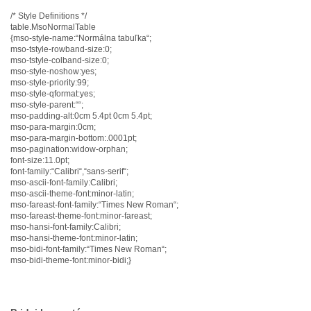
/* Style Definitions */
table.MsoNormalTable
{mso-style-name:“Normálna tabuľka“;
mso-tstyle-rowband-size:0;
mso-tstyle-colband-size:0;
mso-style-noshow:yes;
mso-style-priority:99;
mso-style-qformat:yes;
mso-style-parent:““;
mso-padding-alt:0cm 5.4pt 0cm 5.4pt;
mso-para-margin:0cm;
mso-para-margin-bottom:.0001pt;
mso-pagination:widow-orphan;
font-size:11.0pt;
font-family:“Calibri“,“sans-serif“;
mso-ascii-font-family:Calibri;
mso-ascii-theme-font:minor-latin;
mso-fareast-font-family:“Times New Roman“;
mso-fareast-theme-font:minor-fareast;
mso-hansi-font-family:Calibri;
mso-hansi-theme-font:minor-latin;
mso-bidi-font-family:“Times New Roman“;
mso-bidi-theme-font:minor-bidi;}