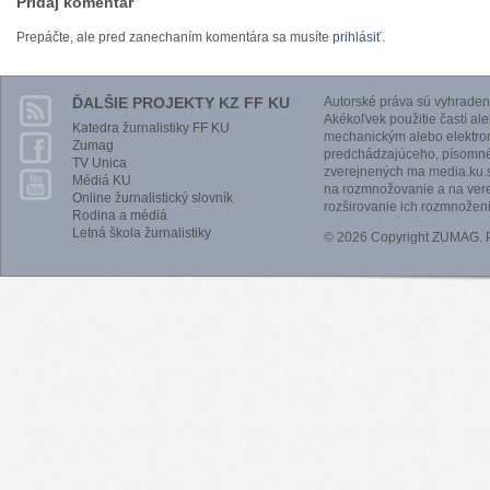
Pridaj komentár
Prepáčte, ale pred zanechaním komentára sa musíte
prihlásiť
.
ĎALŠIE PROJEKTY KZ FF KU
Autorské práva sú vyhraden
Akékoľvek použitie častí al
Katedra žurnalistiky FF KU
mechanickým alebo elektro
Zumag
predchádzajúceho, písomnéh
TV Unica
zverejnených ma media.ku.s
Médiá KU
na rozmnožovanie a na vere
Online žurnalistický slovník
rozširovanie ich rozmnoženi
Rodina a médiá
Letná škola žurnalistiky
© 2026 Copyright ZUMAG.