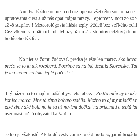
Ani dva týždne neprešli od roztopenia všetkého snehu na ces
upratovania ciest a už nás opäť trápia mrazy. Teplomer v noci zo so
až -8 stupňov ! Meteorológovia hlásia teplý týždeň bez veľkého oc
Cez víkend sa opäť ochladí. Mrazy až do -12 stupňov celziových pr
budúceho týždňa.
No niet sa čomu čudovať, predsa je ešte len marec, ako hovo
prečo sa to tu tak rozoberá. Pozrime sa na iné územia Slovenska. T
je len marec na také teplé počasie.“
Iný názor na to majú mladší obyvatelia obce:
„Podľa mňa by to už m
koniec marca. Mne tá zima bohato stačila. Možno to aj my mladší 
také zimy aké boli, no ja sa už neviem dočkať na príjemnú a teplú ja
osemnásťročná obyvateľka Varína.
Jedno je však isté. Ak budú cesty zamrznuté dlhodobo, jarnú brig