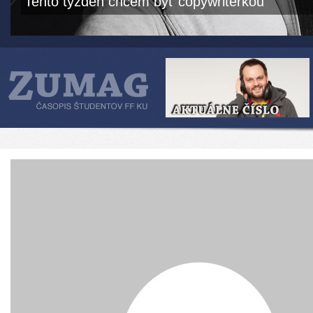
Tento týždeň chcem byť copywriterkou