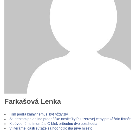
Farkašová Lenka
Film podľa knihy nemusí byť vždy zlý
Študentom pri online prednáške nositeľky Pulitzerovej ceny prekážalo tlmoč
K pôvodnému internátu C-blok pribudnú dve poschodia
V literárnej časti súťaže sa hodnotilo iba prvé miesto