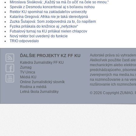
Miroslava Siváková: „Každý sa má čo učiť na čele so mnou.“
Spevák z Desmodu koncertoval aj s boľavou nohou
Rektor KU spomínal na zakladateľov univerzity
Katarína Gregová: Afrika nie je taká stereotypná
Zuzka Šulajová: Som zodpovedná za to, čo napíšem
Fyzika prilákala do knižnice aj „nefyzikov“
Futsalový turnaj na KU prilákal nielen chlapcov
Nový rektor bol uvedený do funkcie
TRIO odpovedalo
ĎALŠIE PROJEKTY KZ FF KU
Autorské práva sú vyhraden
Akékoľvek použitie častí al
Katedra žurnalistiky FF KU
mechanickým alebo elektro
Zumag
predchádzajúceho, písomnéh
TV Unica
zverejnených ma media.ku.s
Médiá KU
na rozmnožovanie a na vere
Online žurnalistický slovník
rozširovanie ich rozmnoženi
Rodina a médiá
Letná škola žurnalistiky
© 2026 Copyright ZUMAG.