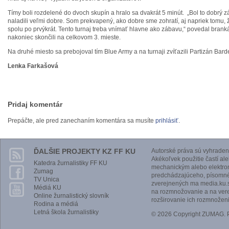
Tímy boli rozdelené do dvoch skupín a hralo sa dvakrát 5 minút. „Bol to dobrý 
naladili veľmi dobre. Som prekvapený, ako dobre sme zohratí, aj napriek tomu, ž
spolu po prvýkrát. Tento turnaj treba vnímať hlavne ako zábavu,“ povedal brankár
nakoniec skončili na celkovom 3. mieste.
Na druhé miesto sa prebojoval tím Blue Army a na turnaji zvíťazili Partizán Bar
Lenka Farkašová
Pridaj komentár
Prepáčte, ale pred zanechaním komentára sa musíte
prihlásiť
.
ĎALŠIE PROJEKTY KZ FF KU
Autorské práva sú vyhraden
Akékoľvek použitie častí al
Katedra žurnalistiky FF KU
mechanickým alebo elektro
Zumag
predchádzajúceho, písomnéh
TV Unica
zverejnených ma media.ku.s
Médiá KU
na rozmnožovanie a na vere
Online žurnalistický slovník
rozširovanie ich rozmnoženi
Rodina a médiá
Letná škola žurnalistiky
© 2026 Copyright ZUMAG.