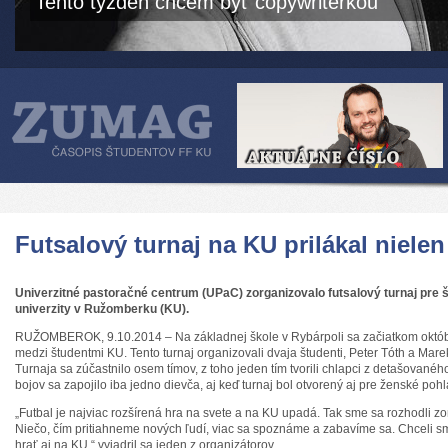
Tento týždeň chcem byť copywriterkou
Futsalový turnaj na KU prilákal niele
Univerzitné pastoračné centrum (UPaC) zorganizovalo futsalový turnaj pre š
univerzity v Ružomberku (KU).
RUŽOMBEROK, 9.10.2014 – Na základnej škole v Rybárpoli sa začiatkom októbra
medzi študentmi KU. Tento turnaj organizovali dvaja študenti, Peter Tóth a Mar
Turnaja sa zúčastnilo osem tímov, z toho jeden tím tvorili chlapci z detašované
bojov sa zapojilo iba jedno dievča, aj keď turnaj bol otvorený aj pre ženské pohl
„Futbal je najviac rozšírená hra na svete a na KU upadá. Tak sme sa rozhodli z
Niečo, čím pritiahneme nových ľudí, viac sa spoznáme a zabavíme sa. Chceli sm
hrať aj na KU,“ vyjadril sa jeden z organizátorov.