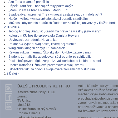
Ako ľúbia osamelé prvočísla
Pápež František – naozaj až taký pokrokový?
„Mami, idem sa hrať s Pannou Máriou….“
Svadba dvanásťročnej They – naozaj zastaví svadby maloletých?
Na čo myslieť, kým sa spýtate, ako si poradiť s radikálmi
Možnosti ubytovania budúcich študentov Katolíckej univerzity v Ružomberk
2013/2014
Teológ Andrzej Dragula: „Každý má právo na vlastný jazyk viery.“
Kolégium KU hostilo spisovateľa Daniela Heviera
Ubytovacie zariadenia Nova a Ikar
Rektor KU vyjadril svoj postoj k verejnej mienke
Wing chun kung fu dobýja Ružomberok
Rekonštrukcia internátu Školský dom C- blok začne v máji
Študenti žurnalistiky absolvovali sústredenie zo spirituality
Poslucháč psychológie zorganizoval workshop o lucidnom snení
Poetka Katarína Džunková prezentovala svoju tvorbu
Filozofická fakulta otvorila svoje dvere záujemcom o štúdium
1
2
Ďalej »
ĎALŠIE PROJEKTY KZ FF KU
Autorské práva sú vyhraden
Akékoľvek použitie častí al
Katedra žurnalistiky FF KU
mechanickým alebo elektro
Zumag
predchádzajúceho, písomnéh
TV Unica
zverejnených ma media.ku.s
Médiá KU
na rozmnožovanie a na vere
Online žurnalistický slovník
rozširovanie ich rozmnoženi
Rodina a médiá
Letná škola žurnalistiky