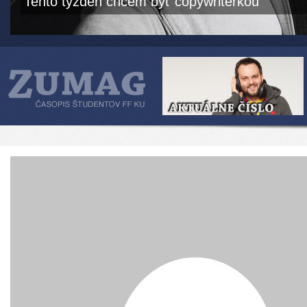
Tento týždeň chcem byť copywriterkou