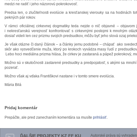
medzi ne radiť i jeho názorovú pokrokovosť.
Predsa len, o zlučiteľnosti evolúcie a kresťanskej vierouky sa na hodinách to
pekných pár rokov.
V rámci oficiálnej cirkevnej dogmatiky teda nejde o nič objavné – objavom 
i nekresťanskú verejnosť konfrontovať s cirkevnými postojmi k mnohým otázk
dosiaľ videli len cez prizmu svojich predsudkov, môžu byť jeho slová ozaj priek
Je však otázne či daný článok – a články jemu podobné – chápať ako svedect
skôr ako vysvedčenie muža, ktorý po krokoch vyvádza masy ľudí z predsudkov 
Lebo hoci mediálna prizma hlása, že cirkev je zastaraná a pápež pokrokový, mo
Možno sú v skutočnosti zastarené predsudky a predpojatosť, s akými sa mnohí 
pozerať.
Možno však aj vďaka Františkovi nastane i v tomto smere evolúcia.
Mária Bilá
Pridaj komentár
Prepáčte, ale pred zanechaním komentára sa musíte
prihlásiť
.
ĎALŠIE PROJEKTY KZ FF KU
Autorské práva sú vyhraden