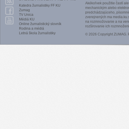
Akékoľvek použitie častí al
Katedra žurnalistiky FF KU
mechanickým alebo elektro
Zumag
predchádzajúceho, písomnéh
TV Unica
zverejnených ma media.ku.s
Médiá KU
na rozmnožovanie a na vere
Online žurnalistický slovník
rozširovanie ich rozmnoženi
Rodina a médiá
Letná škola žurnalistiky
© 2026 Copyright ZUMAG.