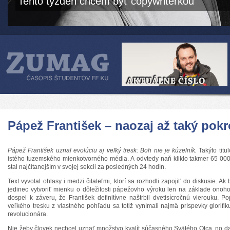
Tento týždeň chcem byť copywriterkou
Pápež František – naozaj až taký pok
Pápež František uznal evolúciu aj veľký tresk: Boh nie je kúzelník.
Takýto titu
istého tuzemského mienkotvorného média. A odvtedy naň kliklo takmer 65 000
stal najčítanejším v svojej sekcii za posledných 24 hodín.
Text vyvolal ohlasy i medzi čitateľmi, ktorí sa rozhodli zapojiť do diskusie. A
jedinec vytvoriť mienku o dôležitosti pápežovho výroku len na základe onoh
dospel k záveru, že František definitívne naštrbil dvetisícročnú vierouku. 
veľkého tresku z vlastného pohľadu sa totiž vynímali najmä príspevky glorifik
revolucionára.
Nie žeby človek nechcel uznať množstvo kvalít súčasného Svätého Otca, no dal