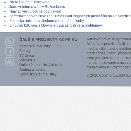
Na KU sa opäť tancovalo
Jude Antoine chválil v Ružomberku
Najviac vecí urobíme pod tlakom
Šéfredaktor novín New York Times Walt Bogdanich prednášal na Univerzit
Katolícka univerzita zjednocuje mediálne weby
S novým ISIC-om, s ktorým je v súčasnosti veľa problémov!
ĎALŠIE PROJEKTY KZ FF KU
Autorské práva sú vyhraden
Akékoľvek použitie častí al
Katedra žurnalistiky FF KU
mechanickým alebo elektro
Zumag
predchádzajúceho, písomnéh
TV Unica
zverejnených ma media.ku.s
Médiá KU
na rozmnožovanie a na vere
Online žurnalistický slovník
rozširovanie ich rozmnoženi
Rodina a médiá
Letná škola žurnalistiky
© 2026 Copyright ZUMAG.