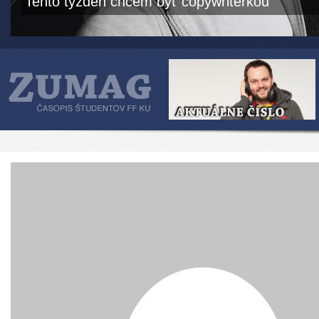
Tento týždeň chcem byť copywriterkou