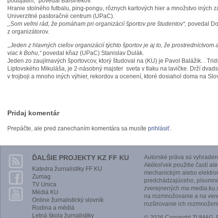
podujatím,“ povedal Balšínekov.
Hranie stolného futbalu, ping-pongu, rôznych kartových hier a množstvo iných 
Univerzitné pastoračné centrum (UPaC).
,,Som veľmi rád, že pomáham pri organizácií športov pre študentov“,
povedal Do
z organizátorov.
,
,Jeden z hlavných cieľov organizácií týchto športov je aj to, že prostredníctvom a
viac k Bohu,“
povedal kňaz (UPaC) Stanislav Dulák.
Jeden zo zaujímavých športovcov, ktorý študoval na (KU) je Pavol Balážik. . Tri
Liptovského Mikuláša, je 2-násobný majster sveta v tlaku na lavičke. Drží dvad
v trojboji a mnoho iných výhier, rekordov a ocenení, ktoré dosiahol doma na Sl
Pridaj komentár
Prepáčte, ale pred zanechaním komentára sa musíte
prihlásiť
.
ĎALŠIE PROJEKTY KZ FF KU
Autorské práva sú vyhraden
Akékoľvek použitie častí al
Katedra žurnalistiky FF KU
mechanickým alebo elektro
Zumag
predchádzajúceho, písomnéh
TV Unica
zverejnených ma media.ku.s
Médiá KU
na rozmnožovanie a na vere
Online žurnalistický slovník
rozširovanie ich rozmnoženi
Rodina a médiá
Letná škola žurnalistiky
© 2026 Copyright ZUMAG.