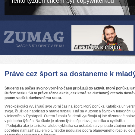
Tento týždeň chcem byť copywriterkou
Práve cez šport sa dostaneme k mla
Študenti sa počas svojho voľného času pripájajú do aktivít, ktoré ponúka Kat
Ružomberku. Sú to práve rôzne akcie, cez ktoré sa duchovný otcovia dostáv
potom vedú k duchovnému rastu.
Vysokoškoláci využívajú svoj voľní čas na šport, ktorý ponúka Katolícka univerzita
svoje, či už ide napríklad o hranie futbalu. Hrá sa v utorok a štvrtok v telocvični B
v telocvični v Rybárpoli. Okrem futbalu študenti využívajú aj iné rôznorodé halové
v priebehu týždňa. Na škole je okrem týchto športov aj turistika a cyklistika.
,,Podujatia ako je turistika, alebo cyklistika sa uskutočnia v prípade záujmu min
potrebné nahlásiť záujem o turistické podujatie podľa plánovaného rozpisu do s