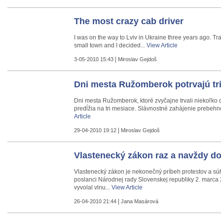
The most crazy cab driver
I was on the way to Lviv in Ukraine three years ago. Tr
small town and I decided...
View Article
|
3-05-2010 15:43
Miroslav Gejdoš
Dni mesta Ružomberok potrvajú tr
Dni mesta Ružomberok, ktoré zvyčajne trvali niekoľko d
predĺžia na tri mesiace. Slávnostné zahájenie prebehne
Article
|
29-04-2010 19:12
Miroslav Gejdoš
Vlastenecký zákon raz a navždy do
Vlastenecký zákon je nekonečný príbeh protestov a sú
poslanci Národnej rady Slovenskej republiky 2. marca 2
vyvolal vlnu...
View Article
|
26-04-2010 21:44
Jana Masárová