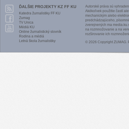
ĎALŠIE PROJEKTY KZ FF KU
Autorské práva sú vyhraden
Akékoľvek použitie častí al
Katedra žurnalistiky FF KU
mechanickým alebo elektro
Zumag
predchádzajúceho, písomnéh
TV Unica
zverejnených ma media.ku.s
Médiá KU
na rozmnožovanie a na vere
Online žurnalistický slovník
rozširovanie ich rozmnoženi
Rodina a médiá
Letná škola žurnalistiky
© 2026 Copyright ZUMAG.