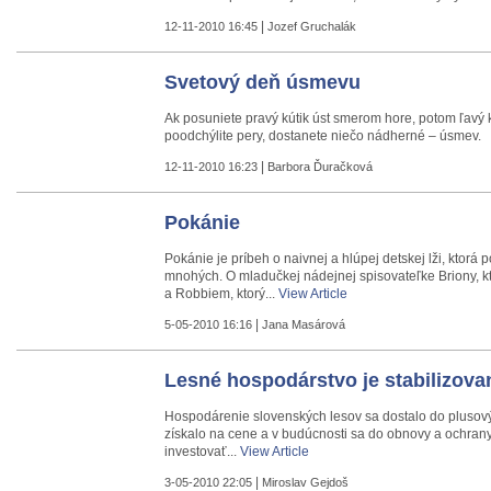
|
12-11-2010 16:45
Jozef Gruchalák
Svetový deň úsmevu
Ak posuniete pravý kútik úst smerom hore, potom ľavý kú
poodchýlite pery, dostanete niečo nádherné – úsmev.
|
12-11-2010 16:23
Barbora Ďuračková
Pokánie
Pokánie je príbeh o naivnej a hlúpej detskej lži, ktorá p
mnohých. O mladučkej nádejnej spisovateľke Briony, kto
a Robbiem, ktorý...
View Article
|
5-05-2010 16:16
Jana Masárová
Lesné hospodárstvo je stabilizova
Hospodárenie slovenských lesov sa dostalo do plusov
získalo na cene a v budúcnosti sa do obnovy a ochrany
investovať...
View Article
|
3-05-2010 22:05
Miroslav Gejdoš