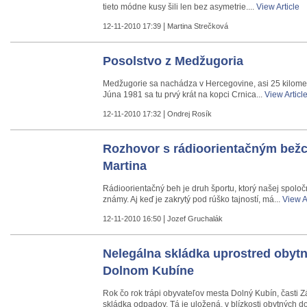
tieto módne kusy šili len bez asymetrie....
View Article
|
12-11-2010 17:39
Martina Strečková
Posolstvo z Medžugoria
Medžugorie sa nachádza v Hercegovine, asi 25 kilomet
Júna 1981 sa tu prvý krát na kopci Crnica...
View Articl
|
12-11-2010 17:32
Ondrej Rosík
Rozhovor s rádioorientačným bež
Martina
Rádioorientačný beh je druh športu, ktorý našej spoločno
známy. Aj keď je zakrytý pod rúško tajností, má...
View A
|
12-11-2010 16:50
Jozef Gruchalák
Nelegálna skládka uprostred obytn
Dolnom Kubíne
Rok čo rok trápi obyvateľov mesta Dolný Kubín, časti Z
skládka odpadov. Tá je uložená, v blízkosti obytných d