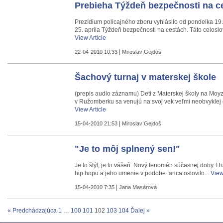
Prebieha Týždeň bezpečnosti na c
Prezídium policajného zboru vyhlásilo od pondelka 19.
25. apríla Týždeň bezpečnosti na cestách. Táto celoslov
View Article
|
22-04-2010 10:33
Miroslav Gejdoš
Šachový turnaj v materskej škole
(prepis audio záznamu) Deti z Materskej školy na Moyz
v Ružomberku sa venujú na svoj vek veľmi neobvyklej či
View Article
|
15-04-2010 21:53
Miroslav Gejdoš
"Je to môj splnený sen!"
Je to štýl, je to vášeň. Nový fenomén súčasnej doby. 
hip hopu a jeho umenie v podobe tanca oslovilo...
View
|
15-04-2010 7:35
Jana Masárová
« Predchádzajúca
1
…
100
101
102
103
104
Ďalej »