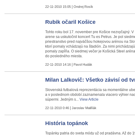
|
22-11-2010 15:05
Ondrej Rosík
Rubik očaril Košice
Tohto roku bol 17. november pre Košice nezvyčajný. V 
arene sa uskutočnil koncert Tu es Petrus. Je pol siedm
priestranstvo pred najväčšou hokejovou arénou na Slov
ktorí pomaly vchádzajú na štadión. Za nimi prichádzajú
pomaly zapĺňa. O siedmej večer je Košická Steel arén
do posledného miesta.
|
22-11-2010 14:16
Pavol Hudák
Milan Lalkovič: Všetko závisí od tv
Slovenská futbalová reprezentácia sa momentálne u
a v poslednom období zaznamenala viacero výhier nad
súpermi. Jedným s...
View Article
|
22-11-2010 0:46
Jaroslav Maliňák
História topánok
Topánky patria do sveta módy už od pradávna. Až do 19