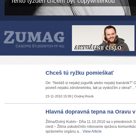
Tento týždeň chcem byť copywriterkou
Chceš tú ryžku pomieškať
On: “Nedáš si nejaký jogurtík alebo nejaký banánik?” O
povieš nejakú zdrobnelinku, tak ja vyskočím z okna!”...
|
23-11-2010 15:09
Ondrej Rosík
Hlavná dopravná tepna na Oravu v
Žilina/Dolný Kubín– Dňa 11.10.2010 sa v priestoroch 
ciest – Žilina uskutočnilo rokovanie správcu komunikác
správneho orgánu a...
View Article