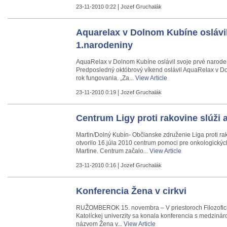
|
23-11-2010 0:22
Jozef Gruchalák
Aquarelax v Dolnom Kubíne oslávi
1.narodeniny
AquaRelax v Dolnom Kubíne oslávil svoje prvé narode
Predposledný októbrový víkend oslávil AquaRelax v D
rok fungovania. „Za...
View Article
|
23-11-2010 0:19
Jozef Gruchalák
Centrum Ligy proti rakovine slúži
Martin/Dolný Kubín- Občianske združenie Liga proti ra
otvorilo 16.júla 2010 centrum pomoci pre onkologickýc
Martine. Centrum začalo...
View Article
|
23-11-2010 0:16
Jozef Gruchalák
Konferencia Žena v cirkvi
RUŽOMBEROK 15. novembra – V priestoroch Filozofick
Katolíckej univerzity sa konala konferencia s medzin
názvom Žena v...
View Article