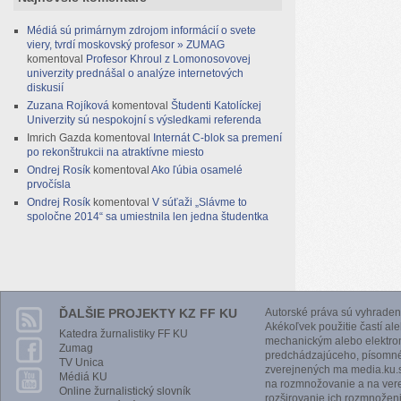
Médiá sú primárnym zdrojom informácií o svete
viery, tvrdí moskovský profesor » ZUMAG
komentoval
Profesor Khroul z Lomonosovovej
univerzity prednášal o analýze internetových
diskusií
Zuzana Rojíková
komentoval
Študenti Katolíckej
Univerzity sú nespokojní s výsledkami referenda
Imrich Gazda
komentoval
Internát C-blok sa premení
po rekonštrukcii na atraktívne miesto
Ondrej Rosík
komentoval
Ako ľúbia osamelé
prvočísla
Ondrej Rosík
komentoval
V súťaži „Slávme to
spoločne 2014“ sa umiestnila len jedna študentka
ĎALŠIE PROJEKTY KZ FF KU
Autorské práva sú vyhraden
Akékoľvek použitie častí al
Katedra žurnalistiky FF KU
mechanickým alebo elektro
Zumag
predchádzajúceho, písomnéh
TV Unica
zverejnených ma media.ku.s
Médiá KU
na rozmnožovanie a na vere
Online žurnalistický slovník
rozširovanie ich rozmnoženi