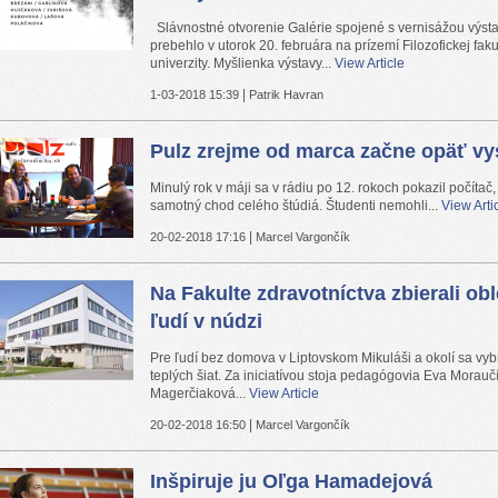
Slávnostné otvorenie Galérie spojené s vernisážou výst
prebehlo v utorok 20. februára na prízemí Filozofickej faku
univerzity. Myšlienka výstavy...
View Article
|
1-03-2018 15:39
Patrik Havran
Pulz zrejme od marca začne opäť vy
Minulý rok v máji sa v rádiu po 12. rokoch pokazil počítač,
samotný chod celého štúdiá. Študenti nemohli...
View Arti
|
20-02-2018 17:16
Marcel Vargončík
Na Fakulte zdravotníctva zbierali ob
ľudí v núdzi
Pre ľudí bez domova v Liptovskom Mikuláši a okolí sa vybr
teplých šiat. Za iniciatívou stoja pedagógovia Eva Morau
Magerčiaková...
View Article
|
20-02-2018 16:50
Marcel Vargončík
Inšpiruje ju Oľga Hamadejová