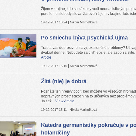
Žijem v krajine, kde sa zákroky voči neonacistickým prej
porušenie slobody slova. Zároveň žijem v krajine, kde isté
|
19-12-2017 18:24
Nikola Marhefková
Po smiechu býva psychická ujma
Trápia vás depresívne stavy, existenčné problémy? Užívaj
dvakrát denne. Nebudete sa cítiť lepšie, ale aspoň zistíte, 
Article
|
19-12-2017 16:15
Nikola Marhefková
Žltá (nie) je dobrá
Poznáte ten hrejivý pocit, keď môžete vo všetkých hroma
dopravných prostriedkoch na to určených bez problémov 
Ja tiež...
View Article
|
19-12-2017 15:11
Nikola Marhefková
Katedra germanistiky pokračuje v po
holandčiny