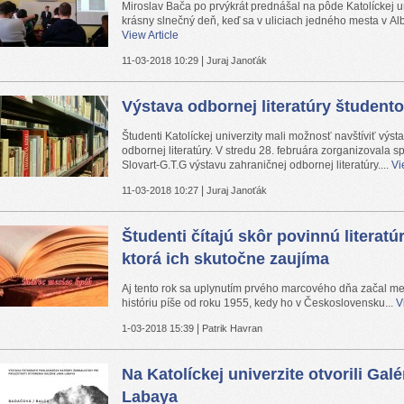
Miroslav Bača po prvýkrát prednášal na pôde Katolíckej un
krásny slnečný deň, keď sa v uliciach jedného mesta v Albá
View Article
|
11-03-2018 10:29
Juraj Janoťák
Výstava odbornej literatúry študento
Študenti Katolíckej univerzity mali možnosť navštíviť výst
odbornej literatúry. V stredu 28. februára zorganizovala 
Slovart-G.T.G výstavu zahraničnej odbornej literatúry....
Vi
|
11-03-2018 10:27
Juraj Janoťák
Študenti čítajú skôr povinnú literatúr
ktorá ich skutočne zaujíma
Aj tento rok sa uplynutím prvého marcového dňa začal me
históriu píše od roku 1955, kedy ho v Československu...
V
|
1-03-2018 15:39
Patrik Havran
Na Katolíckej univerzite otvorili Gal
Labaya