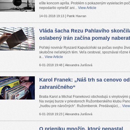
ešte koncom apríla. Problém s pokazeným vysielacím poč
nepodarilo vyriešiť ani...
View Article
|
14-01-2018 19:13
Patrik Havran
Vláda šacha Rezu Pahlavího skončil
oslabený Irán začína pomaly naberať
Poľský novinár Ryszard Kapuściński sa počas svojho živo
skutočne neľahkých tém. Veľa cestoval, spoznával rôzne k
a...
View Article
|
6-01-2018 19:48
Alexandra Jurišová
Karol Franek: „Náš trh sa cenovo od
zahraničného“
Bratia Karol a Michal Franekovci obchodujú s vinylovými
Na svojej burze v priestoroch Ružomberského klubu Pano
„hudbu pre náročných“. Ružomberok. Predávajúci,...
View 
|
6-01-2018 19:23
Alexandra Jurišová
O prieniku množín, ktorý nenastal