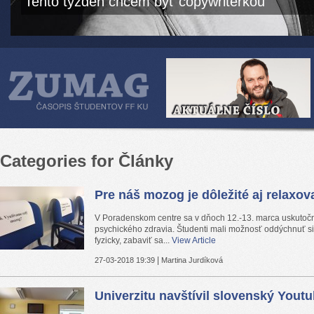
Tento týždeň chcem byť copywriterkou
Categories for Články
Pre náš mozog je dôležité aj relaxov
V Poradenskom centre sa v dňoch 12.-13. marca uskutočn
psychického zdravia. Študenti mali možnosť oddýchnuť si
fyzicky, zabaviť sa...
View Article
|
27-03-2018 19:39
Martina Jurdíková
Univerzitu navštívil slovenský Youtu