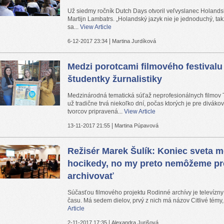
Už siedmy ročník Dutch Days otvoril veľvyslanec Holands
Martijn Lambatrs. „Holandský jazyk nie je jednoduchý, tak
sa...
View Article
|
6-12-2017 23:34
Martina Jurdíková
Medzi porotcami filmového festivalu 
študentky žurnalistiky
Medzinárodná tematická súťaž neprofesionálnych filmov 
už tradične trvá niekoľko dní, počas ktorých je pre divák
tvorcov pripravená...
View Article
|
13-11-2017 21:55
Martina Púpavová
Režisér Marek Šulík: Koniec sveta m
hocikedy, no my preto nemôžeme pr
archivovať
Súčasťou filmového projektu Rodinné archívy je televízny
času. Má sedem dielov, prvý z nich má názov Citlivé témy, 
Article
|
2-11-2017 17:35
Alexandra Jurišová