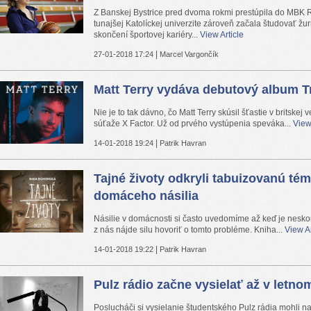
Z Banskej Bystrice pred dvoma rokmi prestúpila do MBK
tunajšej Katolíckej univerzite zároveň začala študovať žur
skončení športovej kariéry...
View Article
|
27-01-2018 17:24
Marcel Vargončík
Matt Terry vydáva debutový album T
Nie je to tak dávno, čo Matt Terry skúsil šťastie v britskej 
súťaže X Factor. Už od prvého vystúpenia speváka...
View
|
14-01-2018 19:24
Patrik Havran
Tajné životy odkryli tabuizovanú té
domáceho násilia
Násilie v domácnosti si často uvedomíme až keď je nesko
z nás nájde silu hovoriť o tomto probléme. Kniha...
View Ar
|
14-01-2018 19:22
Patrik Havran
Pulz rádio začne vysielať až v letno
Poslucháči si vysielanie študentského Pulz rádia mohli 