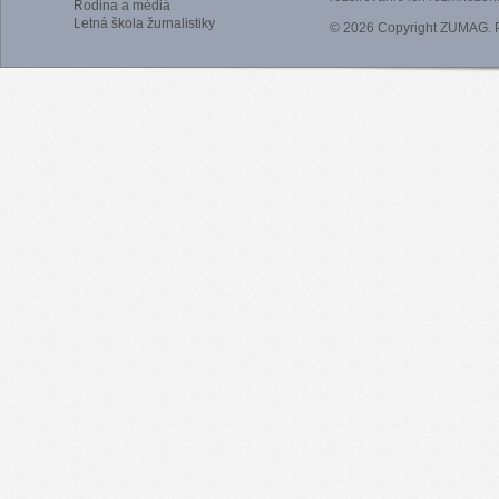
Rodina a médiá
Letná škola žurnalistiky
© 2026 Copyright ZUMAG.