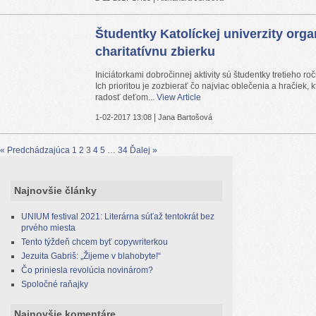
Študentky Katolíckej univerzity orga
charitatívnu zbierku
Iniciátorkami dobročinnej aktivity sú študentky tretieho roč
Ich prioritou je zozbierať čo najviac oblečenia a hračiek, 
radosť deťom...
View Article
|
1-02-2017 13:08
Jana Bartošová
« Predchádzajúca
1
2
3
4
5
…
34
Ďalej »
Najnovšie články
UNIUM festival 2021: Literárna súťaž tentokrát bez
prvého miesta
Tento týždeň chcem byť copywriterkou
Jezuita Gabriš: „Žijeme v blahobyte!“
Čo priniesla revolúcia novinárom?
Spoločné raňajky
Najnovšie komentáre